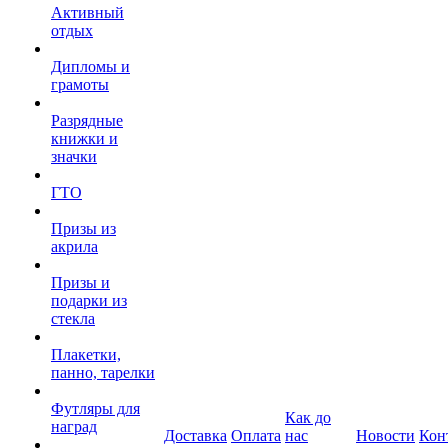
Активный
отдых
Дипломы и
грамоты
Разрядные
книжки и
значки
ГТО
Призы из
акрила
Призы и
подарки из
стекла
Плакетки,
панно, тарелки
Футляры для
Как до
наград
Доставка
Оплата
нас
Новости
Кон