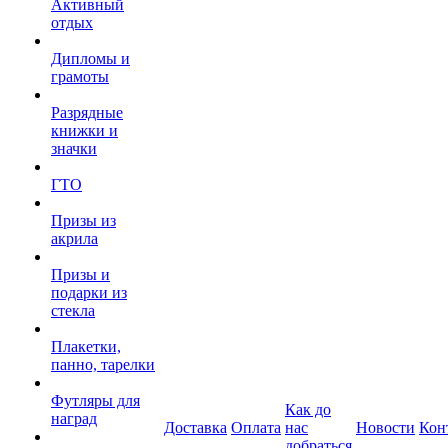
Активный
отдых
Дипломы и
грамоты
Разрядные
книжки и
значки
ГТО
Призы из
акрила
Призы и
подарки из
стекла
Плакетки,
панно, тарелки
Футляры для
Как до
наград
Доставка
Оплата
нас
Новости
Кон
добраться