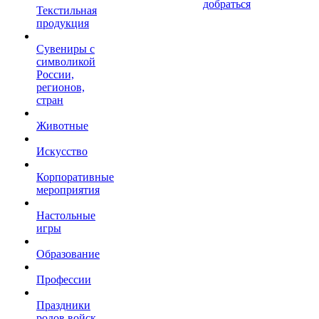
добраться
Текстильная
продукция
Сувениры с
символикой
России,
регионов,
стран
Животные
Искусство
Корпоративные
мероприятия
Настольные
игры
Образование
Профессии
Праздники
родов войск