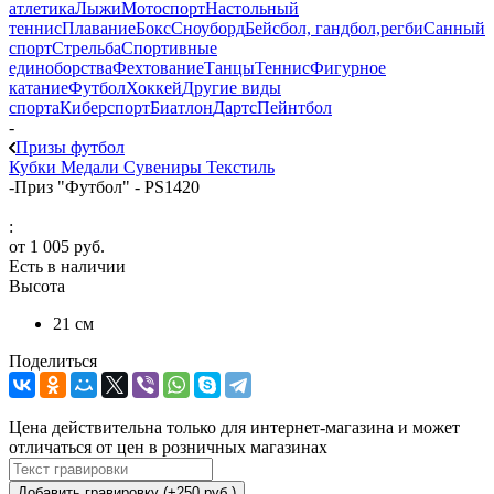
атлетика
Лыжи
Мотоспорт
Настольный
теннис
Плавание
Бокс
Сноуборд
Бейсбол, гандбол,регби
Санный
спорт
Стрельба
Спортивные
единоборства
Фехтование
Танцы
Теннис
Фигурное
катание
Футбол
Хоккей
Другие виды
спорта
Киберспорт
Биатлон
Дартс
Пейнтбол
-
Призы футбол
Кубки
Медали
Сувениры
Текстиль
-
Приз "Футбол" - PS1420
:
от
1 005 руб.
Есть в наличии
Высота
21 см
Поделиться
Цена действительна только для интернет-магазина и может
отличаться от цен в розничных магазинах
Добавить гравировку (+250 руб.)