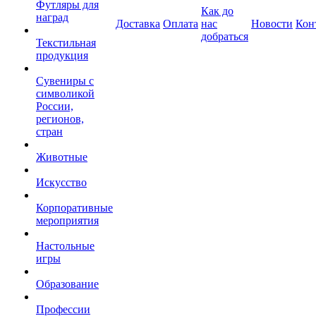
Футляры для
Как до
наград
Доставка
Оплата
нас
Новости
Кон
добраться
Текстильная
продукция
Сувениры с
символикой
России,
регионов,
стран
Животные
Искусство
Корпоративные
мероприятия
Настольные
игры
Образование
Профессии