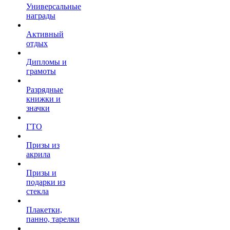
Универсальные
награды
Активный
отдых
Дипломы и
грамоты
Разрядные
книжки и
значки
ГТО
Призы из
акрила
Призы и
подарки из
стекла
Плакетки,
панно, тарелки