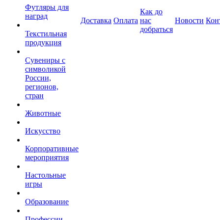
Футляры для
Как до
наград
Доставка
Оплата
нас
Новости
Кон
добраться
Текстильная
продукция
Сувениры с
символикой
России,
регионов,
стран
Животные
Искусство
Корпоративные
мероприятия
Настольные
игры
Образование
Профессии