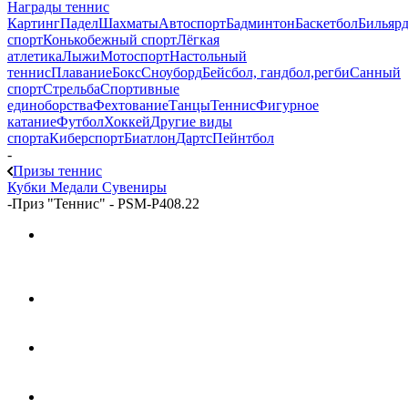
Награды теннис
Картинг
Падел
Шахматы
Автоспорт
Бадминтон
Баскетбол
Бильяр
спорт
Конькобежный спорт
Лёгкая
атлетика
Лыжи
Мотоспорт
Настольный
теннис
Плавание
Бокс
Сноуборд
Бейсбол, гандбол,регби
Санный
спорт
Стрельба
Спортивные
единоборства
Фехтование
Танцы
Теннис
Фигурное
катание
Футбол
Хоккей
Другие виды
спорта
Киберспорт
Биатлон
Дартс
Пейнтбол
-
Призы теннис
Кубки
Медали
Сувениры
-
Приз "Теннис" - PSM-P408.22