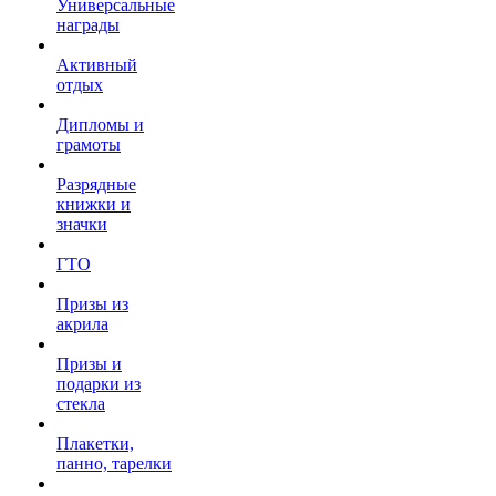
Универсальные
награды
Активный
отдых
Дипломы и
грамоты
Разрядные
книжки и
значки
ГТО
Призы из
акрила
Призы и
подарки из
стекла
Плакетки,
панно, тарелки