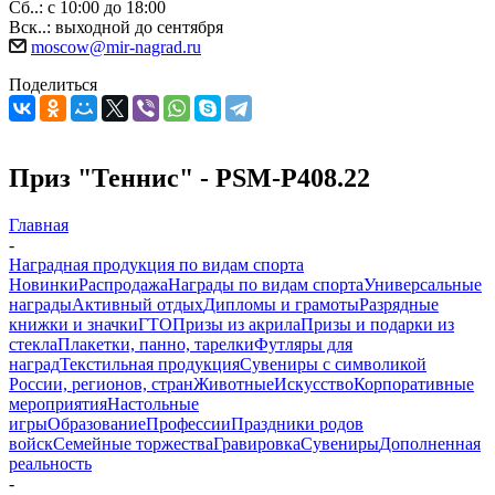
Сб..: с 10:00 до 18:00
Вск..: выходной до сентября
moscow@mir-nagrad.ru
Поделиться
Приз "Теннис" - PSM-P408.22
Главная
-
Наградная продукция по видам спорта
Новинки
Распродажа
Награды по видам спорта
Универсальные
награды
Активный отдых
Дипломы и грамоты
Разрядные
книжки и значки
ГТО
Призы из акрила
Призы и подарки из
стекла
Плакетки, панно, тарелки
Футляры для
наград
Текстильная продукция
Сувениры с символикой
России, регионов, стран
Животные
Искусство
Корпоративные
мероприятия
Настольные
игры
Образование
Профессии
Праздники родов
войск
Семейные торжества
Гравировка
Сувениры
Дополненная
реальность
-