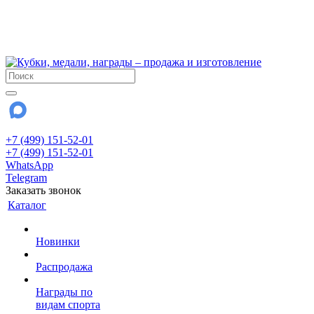
!!! Внимание !!!
6 и 7 августа - магазин работает до 18:00
15 августа - выходной
До сентября Воскресенье - выходной день.
+7 (499) 151-52-01
+7 (499) 151-52-01
WhatsApp
Telegram
Заказать звонок
Каталог
Новинки
Распродажа
Награды по
видам спорта