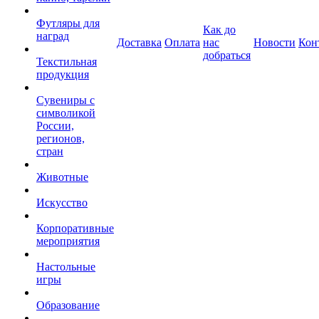
Футляры для
Как до
наград
Доставка
Оплата
нас
Новости
Кон
добраться
Текстильная
продукция
Сувениры с
символикой
России,
регионов,
стран
Животные
Искусство
Корпоративные
мероприятия
Настольные
игры
Образование