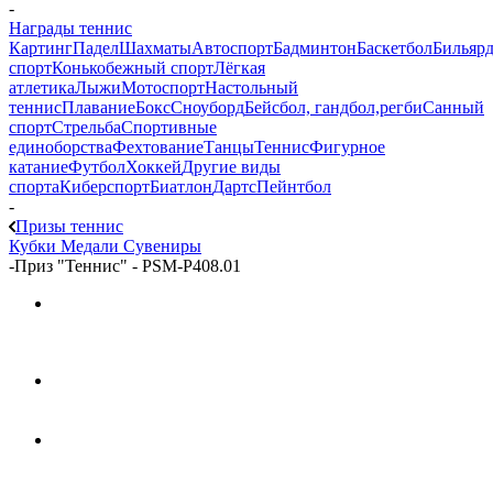
-
Награды теннис
Картинг
Падел
Шахматы
Автоспорт
Бадминтон
Баскетбол
Бильяр
спорт
Конькобежный спорт
Лёгкая
атлетика
Лыжи
Мотоспорт
Настольный
теннис
Плавание
Бокс
Сноуборд
Бейсбол, гандбол,регби
Санный
спорт
Стрельба
Спортивные
единоборства
Фехтование
Танцы
Теннис
Фигурное
катание
Футбол
Хоккей
Другие виды
спорта
Киберспорт
Биатлон
Дартс
Пейнтбол
-
Призы теннис
Кубки
Медали
Сувениры
-
Приз "Теннис" - PSM-P408.01