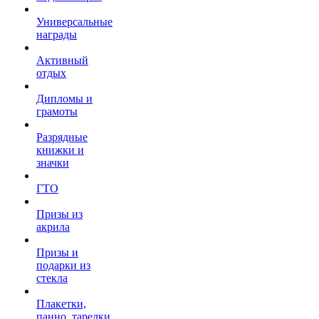
Универсальные
награды
Активный
отдых
Дипломы и
грамоты
Разрядные
книжки и
значки
ГТО
Призы из
акрила
Призы и
подарки из
стекла
Плакетки,
панно, тарелки