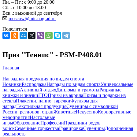
Пн. – Пт.: с 9:00 до 20:00
Сб..: с 10:00 до 18:00
Вск..: выходной до сентября
moscow@mir-nagrad.ru
Поделиться
Приз "Теннис" - PSM-P408.01
Главная
-
Наградная продукция по видам спорта
Новинки
Распродажа
Награды по видам спорта
Универсальные
награды
Активный отдых
Дипломы и грамоты
Разрядные
книжки и значки
ГТО
Призы из акрила
Призы и подарки из
стекла
Плакетки, панно, тарелки
Футляры для
наград
Текстильная продукция
Сувениры с символикой
России, регионов, стран
Животные
Искусство
Корпоративные
мероприятия
Настольные
игры
Образование
Профессии
Праздники родов
войск
Семейные торжества
Гравировка
Сувениры
Дополненная
реальность