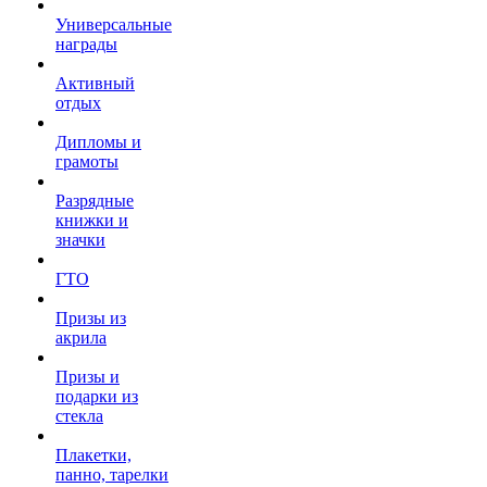
Универсальные
награды
Активный
отдых
Дипломы и
грамоты
Разрядные
книжки и
значки
ГТО
Призы из
акрила
Призы и
подарки из
стекла
Плакетки,
панно, тарелки