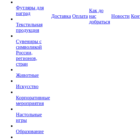
Футляры для
Как до
наград
Доставка
Оплата
нас
Новости
Кон
добраться
Текстильная
продукция
Сувениры с
символикой
России,
регионов,
стран
Животные
Искусство
Корпоративные
мероприятия
Настольные
игры
Образование