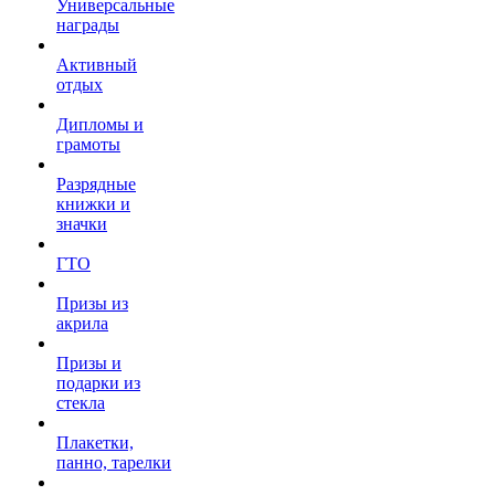
Универсальные
награды
Активный
отдых
Дипломы и
грамоты
Разрядные
книжки и
значки
ГТО
Призы из
акрила
Призы и
подарки из
стекла
Плакетки,
панно, тарелки