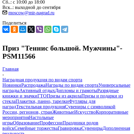
Сб..: с 10:00 до 18:00
Вск..: выходной до сентября
moscow@mir-nagrad.ru
Поделиться
Приз "Теннис большой. Мужчины"-
PSM11566
Главная
-
Наградная продукция по видам спорта
Новинки
Распродажа
Награды по видам спорта
Универсальные
награды
Активный отдых
Дипломы и грамоты
Разрядные
книжки и значки
ГТО
Призы из акрила
Призы и подарки из
стекла
Плакетки, панно, тарелки
Футляры для
наград
Текстильная продукция
Сувениры с символикой
России, регионов, стран
Животные
Искусство
Корпоративные
мероприятия
Настольные
игры
Образование
Профессии
Праздники родов
войск
Семейные торжества
Гравировка
Сувениры
Дополненная
реальность