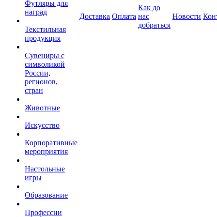
Футляры для
Как до
наград
Доставка
Оплата
нас
Новости
Кон
добраться
Текстильная
продукция
Сувениры с
символикой
России,
регионов,
стран
Животные
Искусство
Корпоративные
мероприятия
Настольные
игры
Образование
Профессии