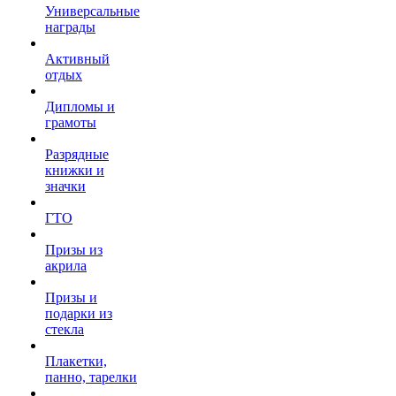
Универсальные
награды
Активный
отдых
Дипломы и
грамоты
Разрядные
книжки и
значки
ГТО
Призы из
акрила
Призы и
подарки из
стекла
Плакетки,
панно, тарелки