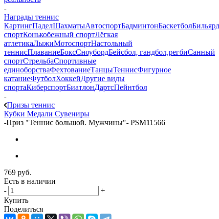
-
Награды теннис
Картинг
Падел
Шахматы
Автоспорт
Бадминтон
Баскетбол
Бильяр
спорт
Конькобежный спорт
Лёгкая
атлетика
Лыжи
Мотоспорт
Настольный
теннис
Плавание
Бокс
Сноуборд
Бейсбол, гандбол,регби
Санный
спорт
Стрельба
Спортивные
единоборства
Фехтование
Танцы
Теннис
Фигурное
катание
Футбол
Хоккей
Другие виды
спорта
Киберспорт
Биатлон
Дартс
Пейнтбол
-
Призы теннис
Кубки
Медали
Сувениры
-
Приз "Теннис большой. Мужчины"- PSM11566
769
руб.
Есть в наличии
-
+
Купить
Поделиться