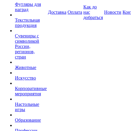
Футляры для
Как до
наград
Доставка
Оплата
нас
Новости
Кон
добраться
Текстильная
продукция
Сувениры с
символикой
России,
регионов,
стран
Животные
Искусство
Корпоративные
мероприятия
Настольные
игры
Образование
Профессии