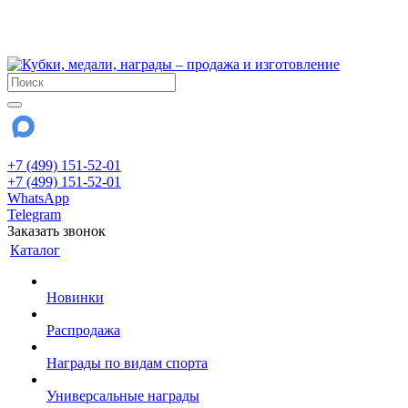
!!! Внимание !!!
28 июля и 3 августа - магазин работает до 18:00
До сентября Воскресенье - выходной день.
+7 (499) 151-52-01
+7 (499) 151-52-01
WhatsApp
Telegram
Заказать звонок
Каталог
Новинки
Распродажа
Награды по видам спорта
Универсальные награды