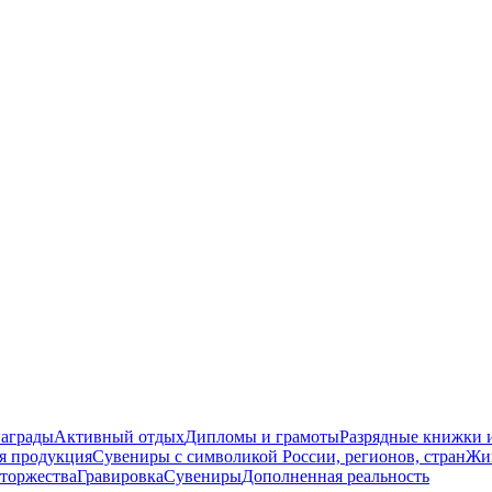
награды
Активный отдых
Дипломы и грамоты
Разрядные книжки и
я продукция
Сувениры с символикой России, регионов, стран
Жи
торжества
Гравировка
Сувениры
Дополненная реальность