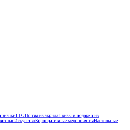
 значки
ГТО
Призы из акрила
Призы и подарки из
вотные
Искусство
Корпоративные мероприятия
Настольные