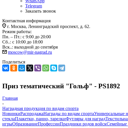
WhatsApp
Telegram
Заказать звонок
Контактная информация
г. Москва, Ленинградский проспект, д. 62.
Режим работы:
Пн. – Пт.: с 9:00 до 20:00
Сб..: с 10:00 до 18:00
Вск..: выходной до сентября
moscow@mir-nagrad.ru
Поделиться
Приз тематический "Гольф" - PS1892
Главная
-
Наградная продукция по видам спорта
Новинки
Распродажа
Награды по видам спорта
Универсальные 
стекла
Плакетки, панно, тарелки
Футляры для наград
Текстильна
игры
Образование
Профессии
Праздники родов войск
Семейные 