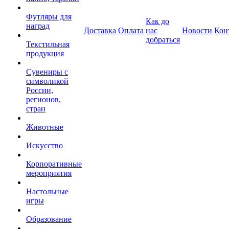
Футляры для
Как до
наград
Доставка
Оплата
нас
Новости
Кон
добраться
Текстильная
продукция
Сувениры с
символикой
России,
регионов,
стран
Животные
Искусство
Корпоративные
мероприятия
Настольные
игры
Образование