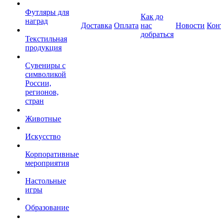
Футляры для
Как до
наград
Доставка
Оплата
нас
Новости
Кон
добраться
Текстильная
продукция
Сувениры с
символикой
России,
регионов,
стран
Животные
Искусство
Корпоративные
мероприятия
Настольные
игры
Образование