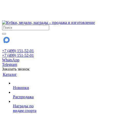
!!! Внимание !!!
6 и 7 августа - магазин работает до 18:00
15 августа - выходной
До сентября Воскресенье - выходной день.
+7 (499) 151-52-01
+7 (499) 151-52-01
WhatsApp
Telegram
Заказать звонок
Каталог
Новинки
Распродажа
Награды по
видам спорта