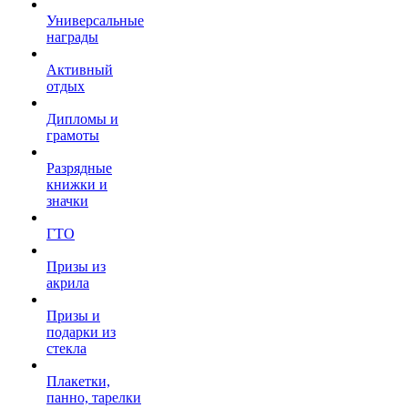
Универсальные
награды
Активный
отдых
Дипломы и
грамоты
Разрядные
книжки и
значки
ГТО
Призы из
акрила
Призы и
подарки из
стекла
Плакетки,
панно, тарелки