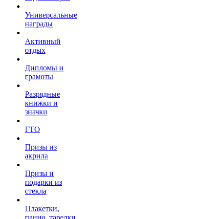
Универсальные
награды
Активный
отдых
Дипломы и
грамоты
Разрядные
книжки и
значки
ГТО
Призы из
акрила
Призы и
подарки из
стекла
Плакетки,
панно, тарелки