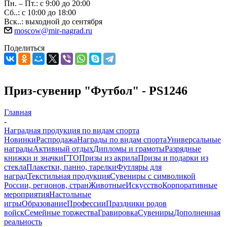
Пн. – Пт.: с 9:00 до 20:00
Сб..: с 10:00 до 18:00
Вск..: выходной до сентября
moscow@mir-nagrad.ru
Поделиться
Приз-сувенир "Футбол" - PS1246
Главная
-
Наградная продукция по видам спорта
Новинки
Распродажа
Награды по видам спорта
Универсальные
награды
Активный отдых
Дипломы и грамоты
Разрядные
книжки и значки
ГТО
Призы из акрила
Призы и подарки из
стекла
Плакетки, панно, тарелки
Футляры для
наград
Текстильная продукция
Сувениры с символикой
России, регионов, стран
Животные
Искусство
Корпоративные
мероприятия
Настольные
игры
Образование
Профессии
Праздники родов
войск
Семейные торжества
Гравировка
Сувениры
Дополненная
реальность