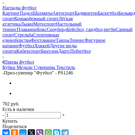
-
Награды футбол
Картинг
Падел
Шахматы
Автоспорт
Бадминтон
Баскетбол
Бильяр
спорт
Конькобежный спорт
Лёгкая
атлетика
Лыжи
Мотоспорт
Настольный
теннис
Плавание
Бокс
Сноуборд
Бейсбол, гандбол,регби
Санный
спорт
Стрельба
Спортивные
единоборства
Фехтование
Танцы
Теннис
Фигурное
катание
Футбол
Хоккей
Другие виды
спорта
Киберспорт
Биатлон
Дартс
Пейнтбол
-
Призы футбол
Кубки
Медали
Сувениры
Текстиль
-
Приз-сувенир "Футбол" - PS1246
702
руб.
Есть в наличии
-
+
Купить
Поделиться