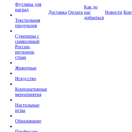
Футляры для
Как до
наград
Доставка
Оплата
нас
Новости
Кон
добраться
Текстильная
продукция
Сувениры с
символикой
России,
регионов,
стран
Животные
Искусство
Корпоративные
мероприятия
Настольные
игры
Образование
Профессии