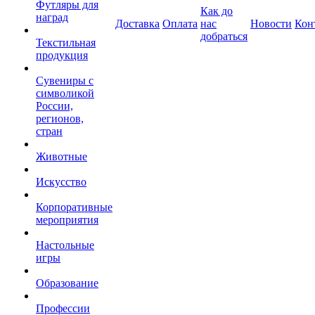
Футляры для
Как до
наград
Доставка
Оплата
нас
Новости
Кон
добраться
Текстильная
продукция
Сувениры с
символикой
России,
регионов,
стран
Животные
Искусство
Корпоративные
мероприятия
Настольные
игры
Образование
Профессии