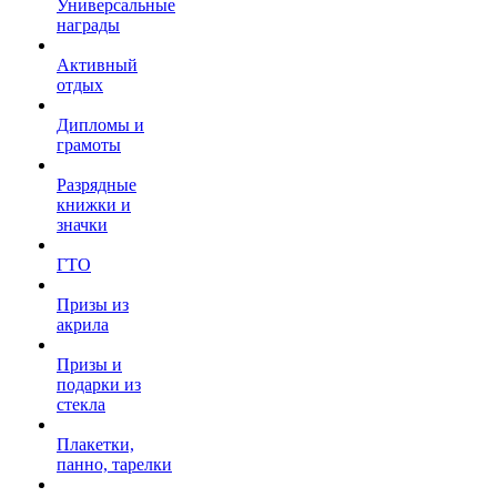
Универсальные
награды
Активный
отдых
Дипломы и
грамоты
Разрядные
книжки и
значки
ГТО
Призы из
акрила
Призы и
подарки из
стекла
Плакетки,
панно, тарелки