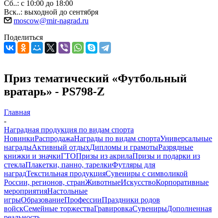
Сб..: с 10:00 до 18:00
Вск..: выходной до сентября
moscow@mir-nagrad.ru
Поделиться
Приз тематический «Футбольный
вратарь» - PS798-Z
Главная
-
Наградная продукция по видам спорта
Новинки
Распродажа
Награды по видам спорта
Универсальные
награды
Активный отдых
Дипломы и грамоты
Разрядные
книжки и значки
ГТО
Призы из акрила
Призы и подарки из
стекла
Плакетки, панно, тарелки
Футляры для
наград
Текстильная продукция
Сувениры с символикой
России, регионов, стран
Животные
Искусство
Корпоративные
мероприятия
Настольные
игры
Образование
Профессии
Праздники родов
войск
Семейные торжества
Гравировка
Сувениры
Дополненная
реальность