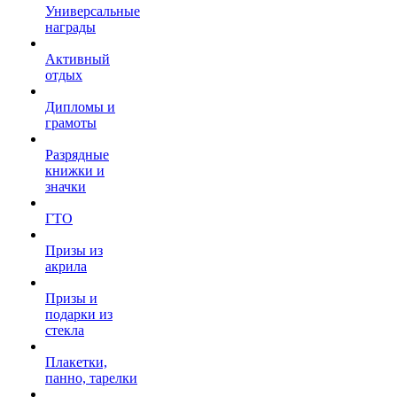
Универсальные
награды
Активный
отдых
Дипломы и
грамоты
Разрядные
книжки и
значки
ГТО
Призы из
акрила
Призы и
подарки из
стекла
Плакетки,
панно, тарелки