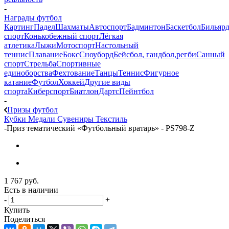
-
Награды футбол
Картинг
Падел
Шахматы
Автоспорт
Бадминтон
Баскетбол
Бильяр
спорт
Конькобежный спорт
Лёгкая
атлетика
Лыжи
Мотоспорт
Настольный
теннис
Плавание
Бокс
Сноуборд
Бейсбол, гандбол,регби
Санный
спорт
Стрельба
Спортивные
единоборства
Фехтование
Танцы
Теннис
Фигурное
катание
Футбол
Хоккей
Другие виды
спорта
Киберспорт
Биатлон
Дартс
Пейнтбол
-
Призы футбол
Кубки
Медали
Сувениры
Текстиль
-
Приз тематический «Футбольный вратарь» - PS798-Z
1 767
руб.
Есть в наличии
-
+
Купить
Поделиться