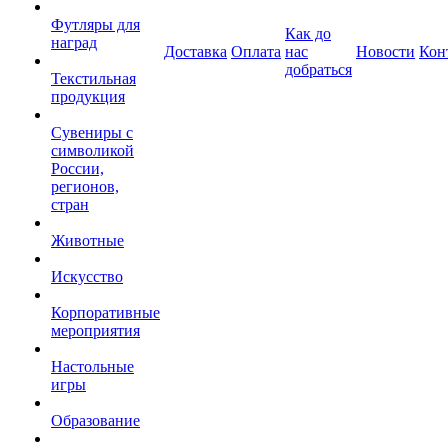
Футляры для
Как до
наград
Доставка
Оплата
нас
Новости
Кон
добраться
Текстильная
продукция
Сувениры с
символикой
России,
регионов,
стран
Животные
Искусство
Корпоративные
мероприятия
Настольные
игры
Образование