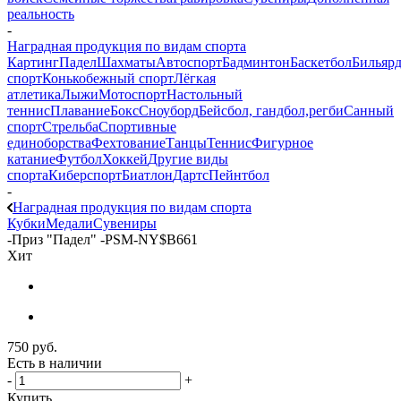
реальность
-
Наградная продукция по видам спорта
Картинг
Падел
Шахматы
Автоспорт
Бадминтон
Баскетбол
Бильяр
спорт
Конькобежный спорт
Лёгкая
атлетика
Лыжи
Мотоспорт
Настольный
теннис
Плавание
Бокс
Сноуборд
Бейсбол, гандбол,регби
Санный
спорт
Стрельба
Спортивные
единоборства
Фехтование
Танцы
Теннис
Фигурное
катание
Футбол
Хоккей
Другие виды
спорта
Киберспорт
Биатлон
Дартс
Пейнтбол
-
Наградная продукция по видам спорта
Кубки
Медали
Сувениры
-
Приз "Падел" -PSM-NY$B661
Хит
750
руб.
Есть в наличии
-
+
Купить