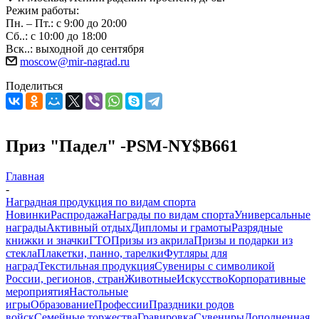
Режим работы:
Пн. – Пт.: с 9:00 до 20:00
Сб..: с 10:00 до 18:00
Вск..: выходной до сентября
moscow@mir-nagrad.ru
Поделиться
Приз "Падел" -PSM-NY$B661
Главная
-
Наградная продукция по видам спорта
Новинки
Распродажа
Награды по видам спорта
Универсальные
награды
Активный отдых
Дипломы и грамоты
Разрядные
книжки и значки
ГТО
Призы из акрила
Призы и подарки из
стекла
Плакетки, панно, тарелки
Футляры для
наград
Текстильная продукция
Сувениры с символикой
России, регионов, стран
Животные
Искусство
Корпоративные
мероприятия
Настольные
игры
Образование
Профессии
Праздники родов
войск
Семейные торжества
Гравировка
Сувениры
Дополненная