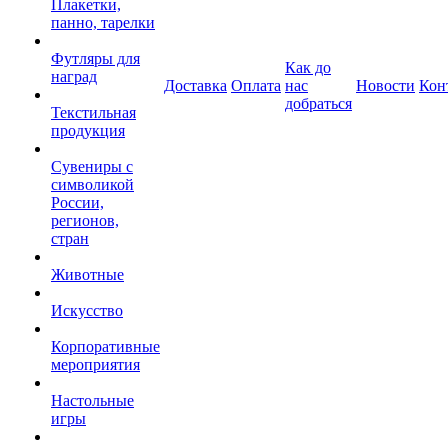
Плакетки,
панно, тарелки
Футляры для
Как до
наград
Доставка
Оплата
нас
Новости
Кон
добраться
Текстильная
продукция
Сувениры с
символикой
России,
регионов,
стран
Животные
Искусство
Корпоративные
мероприятия
Настольные
игры