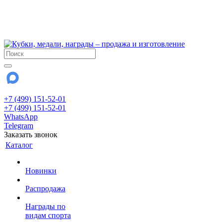
!!! Внимание !!!
6 и 7 августа - магазин работает до 18:00
15 августа - выходной
До сентября Воскресенье - выходной день.
+7 (499) 151-52-01
+7 (499) 151-52-01
WhatsApp
Telegram
Заказать звонок
Каталог
Новинки
Распродажа
Награды по
видам спорта