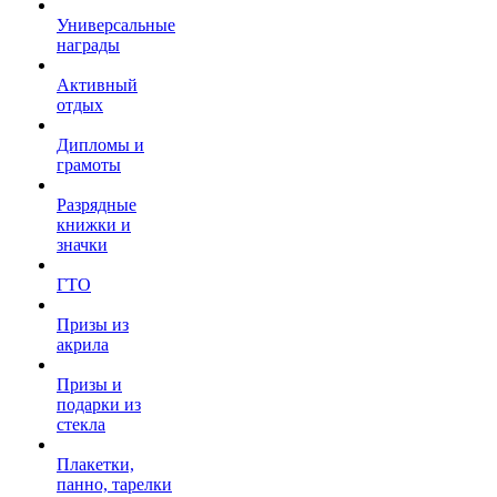
Универсальные
награды
Активный
отдых
Дипломы и
грамоты
Разрядные
книжки и
значки
ГТО
Призы из
акрила
Призы и
подарки из
стекла
Плакетки,
панно, тарелки