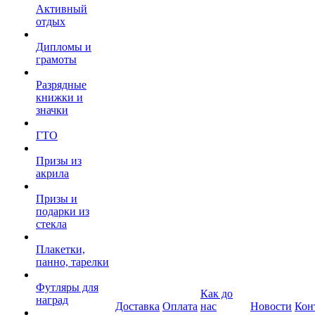
Активный
отдых
Дипломы и
грамоты
Разрядные
книжки и
значки
ГТО
Призы из
акрила
Призы и
подарки из
стекла
Плакетки,
панно, тарелки
Футляры для
Как до
наград
Доставка
Оплата
нас
Новости
Кон