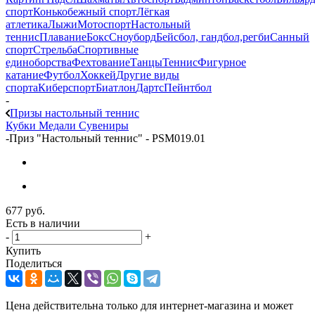
спорт
Конькобежный спорт
Лёгкая
атлетика
Лыжи
Мотоспорт
Настольный
теннис
Плавание
Бокс
Сноуборд
Бейсбол, гандбол,регби
Санный
спорт
Стрельба
Спортивные
единоборства
Фехтование
Танцы
Теннис
Фигурное
катание
Футбол
Хоккей
Другие виды
спорта
Киберспорт
Биатлон
Дартс
Пейнтбол
-
Призы настольный теннис
Кубки
Медали
Сувениры
-
Приз "Настольный теннис" - PSM019.01
677
руб.
Есть в наличии
-
+
Купить
Поделиться
Цена действительна только для интернет-магазина и может