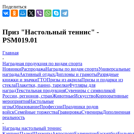
Поделиться
Приз "Настольный теннис" -
PSM019.01
Главная
-
Наградная продукция по видам спорта
Новинки
Распродажа
Награды по видам спорта
Универсальные
награды
Активный отдых
Дипломы и грамоты
Разрядные
книжки и значки
ГТО
Призы из акрила
Призы и подарки из
стекла
Плакетки, панно, тарелки
Футляры для
наград
Текстильная продукция
Сувениры с символикой
России, регионов, стран
Животные
Искусство
Корпоративные
мероприятия
Настольные
игры
Образование
Профессии
Праздники родов
войск
Семейные торжества
Гравировка
Сувениры
Дополненная
реальность
-
Награды настольный теннис
Картинг
Падел
Шахматы
Автоспорт
Бадминтон
Баскетбол
Бильяр