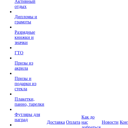
Активный
отдых
Дипломы и
грамоты
Разрядные
книжки и
значки
ГТО
Призы из
акрила
Призы и
подарки из
стекла
Плакетки,
панно, тарелки
Футляры для
Как до
наград
Доставка
Оплата
нас
Новости
Кон
добраться