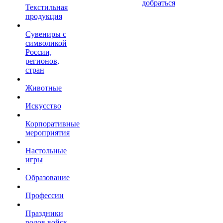
добраться
Текстильная
продукция
Сувениры с
символикой
России,
регионов,
стран
Животные
Искусство
Корпоративные
мероприятия
Настольные
игры
Образование
Профессии
Праздники
родов войск