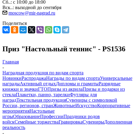
Сб..: с 10:00 до 18:00
Вск..: выходной до сентября
moscow@mir-nagrad.ru
Поделиться
Приз "Настольный теннис" - PS1536
Главная
-
Наградная продукция по видам спорта
Новинки
Распродажа
Награды по видам спорта
Универсальные
награды
Активный отдых
Дипломы и грамоты
Разрядные
книжки и значки
ГТО
Призы из акрила
Призы и подарки из
стекла
Плакетки, панно, тарелки
Футляры для
наград
Текстильная продукция
Сувениры с символикой
России, регионов, стран
Животные
Искусство
Корпоративные
мероприятия
Настольные
игры
Образование
Профессии
Праздники родов
войск
Семейные торжества
Гравировка
Сувениры
Дополненная
реальность
-