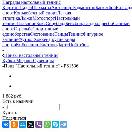
Награды настольный теннис
Картинг
Падел
Шахматы
Автоспорт
Бадминтон
Баскетбол
Бильяр
спорт
Конькобежный спорт
Лёгкая
атлетика
Лыжи
Мотоспорт
Настольный
теннис
Плавание
Бокс
Сноуборд
Бейсбол, гандбол,регби
Санный
спорт
Стрельба
Спортивные
единоборства
Фехтование
Танцы
Теннис
Фигурное
катание
Футбол
Хоккей
Другие виды
спорта
Киберспорт
Биатлон
Дартс
Пейнтбол
-
Призы настольный теннис
Кубки
Медали
Сувениры
-
Приз "Настольный теннис" - PS1536
1 882
руб.
Есть в наличии
-
+
Купить
Поделиться