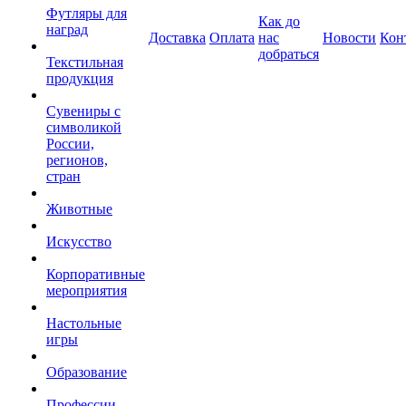
Футляры для
Как до
наград
Доставка
Оплата
нас
Новости
Кон
добраться
Текстильная
продукция
Сувениры с
символикой
России,
регионов,
стран
Животные
Искусство
Корпоративные
мероприятия
Настольные
игры
Образование
Профессии