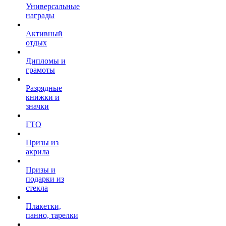
Универсальные
награды
Активный
отдых
Дипломы и
грамоты
Разрядные
книжки и
значки
ГТО
Призы из
акрила
Призы и
подарки из
стекла
Плакетки,
панно, тарелки