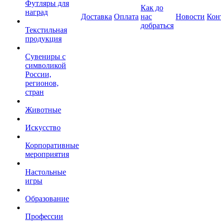
Футляры для
Как до
наград
Доставка
Оплата
нас
Новости
Кон
добраться
Текстильная
продукция
Сувениры с
символикой
России,
регионов,
стран
Животные
Искусство
Корпоративные
мероприятия
Настольные
игры
Образование
Профессии