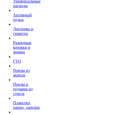
Универсальные
награды
Активный
отдых
Дипломы и
грамоты
Разрядные
книжки и
значки
ГТО
Призы из
акрила
Призы и
подарки из
стекла
Плакетки,
панно, тарелки