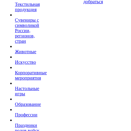
добраться
Текстильная
продукция
Сувениры с
символикой
России,
регионов,
стран
Животные
Искусство
Корпоративные
мероприятия
Настольные
игры
Образование
Профессии
Праздники
родов войск