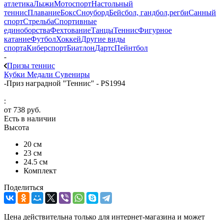
атлетика
Лыжи
Мотоспорт
Настольный
теннис
Плавание
Бокс
Сноуборд
Бейсбол, гандбол,регби
Санный
спорт
Стрельба
Спортивные
единоборства
Фехтование
Танцы
Теннис
Фигурное
катание
Футбол
Хоккей
Другие виды
спорта
Киберспорт
Биатлон
Дартс
Пейнтбол
-
Призы теннис
Кубки
Медали
Сувениры
-
Приз наградной "Теннис" - PS1994
:
от
738 руб.
Есть в наличии
Высота
20 см
23 см
24.5 см
Комплект
Поделиться
Цена действительна только для интернет-магазина и может