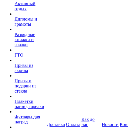
Активный
отдых
Дипломы и
грамоты
Разрядные
книжки и
значки
ГТО
Призы из
акрила
Призы и
подарки из
стекла
Плакетки,
панно, тарелки
Футляры для
Как до
наград
Доставка
Оплата
нас
Новости
Кон