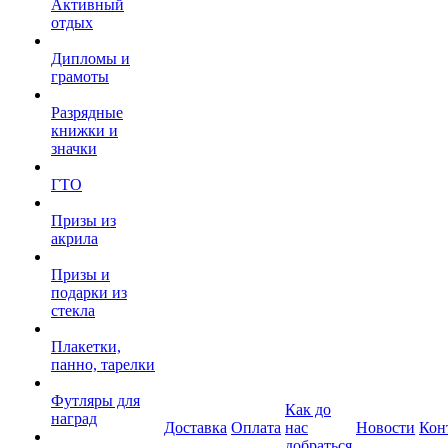
Активный
отдых
Дипломы и
грамоты
Разрядные
книжки и
значки
ГТО
Призы из
акрила
Призы и
подарки из
стекла
Плакетки,
панно, тарелки
Футляры для
Как до
наград
Доставка
Оплата
нас
Новости
Кон
добраться