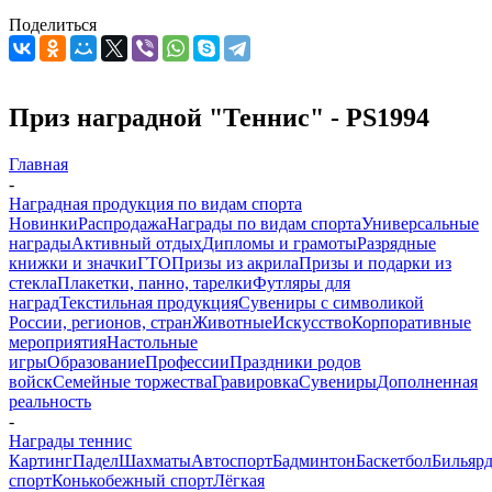
Поделиться
Приз наградной "Теннис" - PS1994
Главная
-
Наградная продукция по видам спорта
Новинки
Распродажа
Награды по видам спорта
Универсальные
награды
Активный отдых
Дипломы и грамоты
Разрядные
книжки и значки
ГТО
Призы из акрила
Призы и подарки из
стекла
Плакетки, панно, тарелки
Футляры для
наград
Текстильная продукция
Сувениры с символикой
России, регионов, стран
Животные
Искусство
Корпоративные
мероприятия
Настольные
игры
Образование
Профессии
Праздники родов
войск
Семейные торжества
Гравировка
Сувениры
Дополненная
реальность
-
Награды теннис
Картинг
Падел
Шахматы
Автоспорт
Бадминтон
Баскетбол
Бильяр
спорт
Конькобежный спорт
Лёгкая