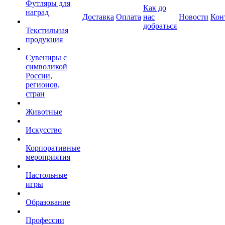
Футляры для
Как до
наград
Доставка
Оплата
нас
Новости
Кон
добраться
Текстильная
продукция
Сувениры с
символикой
России,
регионов,
стран
Животные
Искусство
Корпоративные
мероприятия
Настольные
игры
Образование
Профессии