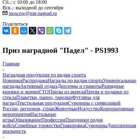
Сб..: с 10:00 до 18:00
Вск..: выходной до сентября
moscow@mir-nagrad.ru
Поделиться
Приз наградной "Падел" - PS1993
Главная
-
Наградная продукция по видам спорта
Новинки
Распродажа
Награды по видам спорта
Универсальные
награды
Активный отдых
Дипломы и грамоты
Разрядные
книжки и значки
ГТО
Призы из акрила
Призы и подарки из
стекла
Плакетки, панно, тарелки
Футляры для
наград
Текстильная продукция
Сувениры с символикой
России, регионов, стран
Животные
Искусство
Корпоративные
мероприятия
Настольные
игры
Образование
Профессии
Праздники родов
войск
Семейные торжества
Гравировка
Сувениры
Дополненная
реальность
-