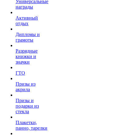
Универсальные
награды
Активный
отдых
Дипломы и
грамоты
Разрядные
книжки и
значки
ГТО
Призы из
акрила
Призы и
подарки из
стекла
Плакетки,
панно, тарелки