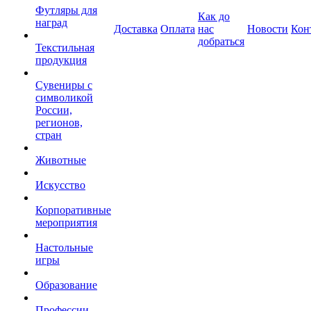
Футляры для
Как до
наград
Доставка
Оплата
нас
Новости
Кон
добраться
Текстильная
продукция
Сувениры с
символикой
России,
регионов,
стран
Животные
Искусство
Корпоративные
мероприятия
Настольные
игры
Образование
Профессии