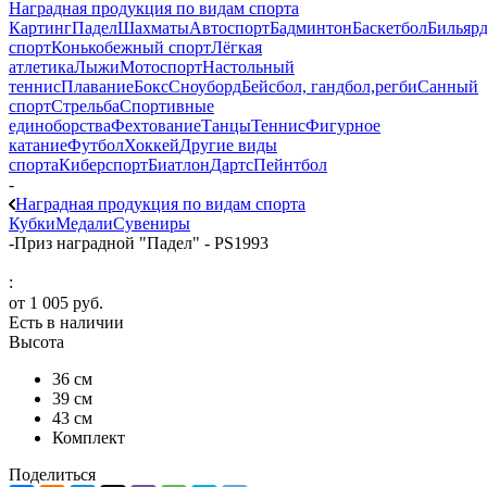
Наградная продукция по видам спорта
Картинг
Падел
Шахматы
Автоспорт
Бадминтон
Баскетбол
Бильяр
спорт
Конькобежный спорт
Лёгкая
атлетика
Лыжи
Мотоспорт
Настольный
теннис
Плавание
Бокс
Сноуборд
Бейсбол, гандбол,регби
Санный
спорт
Стрельба
Спортивные
единоборства
Фехтование
Танцы
Теннис
Фигурное
катание
Футбол
Хоккей
Другие виды
спорта
Киберспорт
Биатлон
Дартс
Пейнтбол
-
Наградная продукция по видам спорта
Кубки
Медали
Сувениры
-
Приз наградной "Падел" - PS1993
:
от
1 005 руб.
Есть в наличии
Высота
36 см
39 см
43 см
Комплект
Поделиться