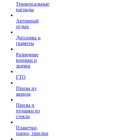
Универсальные
награды
Активный
отдых
Дипломы и
грамоты
Разрядные
книжки и
значки
ГТО
Призы из
акрила
Призы и
подарки из
стекла
Плакетки,
панно, тарелки