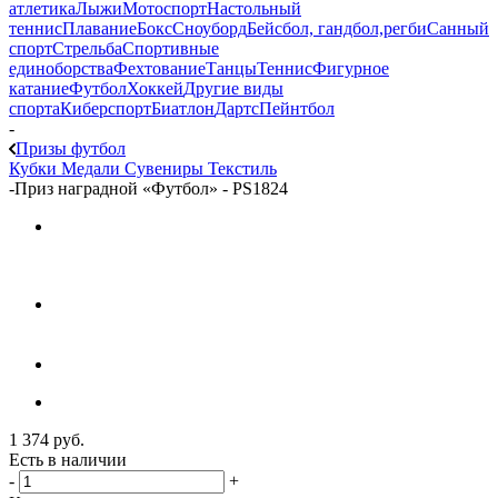
атлетика
Лыжи
Мотоспорт
Настольный
теннис
Плавание
Бокс
Сноуборд
Бейсбол, гандбол,регби
Санный
спорт
Стрельба
Спортивные
единоборства
Фехтование
Танцы
Теннис
Фигурное
катание
Футбол
Хоккей
Другие виды
спорта
Киберспорт
Биатлон
Дартс
Пейнтбол
-
Призы футбол
Кубки
Медали
Сувениры
Текстиль
-
Приз наградной «Футбол» - PS1824
1 374
руб.
Есть в наличии
-
+