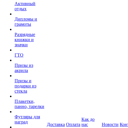
Активный
отдых
Дипломы и
грамоты
Разрядные
книжки и
значки
ГТО
Призы из
акрила
Призы и
подарки из
стекла
Плакетки,
панно, тарелки
Футляры для
Как до
наград
Доставка
Оплата
нас
Новости
Кон