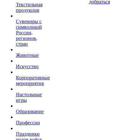
добраться
Текстильная
продукция
Сувениры с
символикой
России,
регионов,
стран
Животные
Искусство
Корпоративные
мероприятия
Настольные
игры
Образование
Профессии
Праздники
родов войск