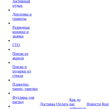
Активный
отдых
Дипломы и
грамоты
Разрядные
книжки и
значки
ГТО
Призы из
акрила
Призы и
подарки из
стекла
Плакетки,
панно, тарелки
Футляры для
Как до
наград
Доставка
Оплата
нас
Новости
Кон
добраться