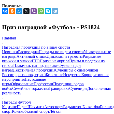
Поделиться
Приз наградной «Футбол» - PS1824
Главная
-
Наградная продукция по видам спорта
Новинки
Распродажа
Награды по видам спорта
Универсальные
награды
Активный отдых
Дипломы и грамоты
Разрядные
книжки и значки
ГТО
Призы из акрила
Призы и подарки из
стекла
Плакетки, панно, тарелки
Футляры для
наград
Текстильная продукция
Сувениры с символикой
России, регионов, стран
Животные
Искусство
Корпоративные
мероприятия
Настольные
игры
Образование
Профессии
Праздники родов
войск
Семейные торжества
Гравировка
Сувениры
Дополненная
реальность
-
Награды футбол
Картинг
Падел
Шахматы
Автоспорт
Бадминтон
Баскетбол
Бильяр
спорт
Конькобежный спорт
Лёгкая