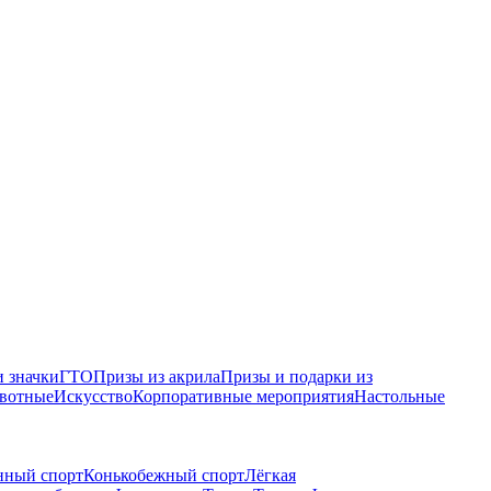
 значки
ГТО
Призы из акрила
Призы и подарки из
вотные
Искусство
Корпоративные мероприятия
Настольные
нный спорт
Конькобежный спорт
Лёгкая