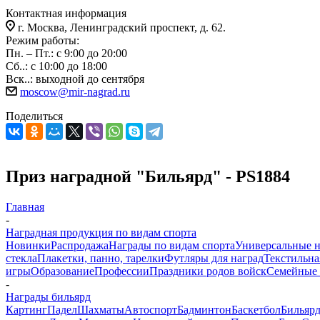
Контактная информация
г. Москва, Ленинградский проспект, д. 62.
Режим работы:
Пн. – Пт.: с 9:00 до 20:00
Сб..: с 10:00 до 18:00
Вск..: выходной до сентября
moscow@mir-nagrad.ru
Поделиться
Приз наградной "Бильярд" - PS1884
Главная
-
Наградная продукция по видам спорта
Новинки
Распродажа
Награды по видам спорта
Универсальные 
стекла
Плакетки, панно, тарелки
Футляры для наград
Текстильна
игры
Образование
Профессии
Праздники родов войск
Семейные 
-
Награды бильярд
Картинг
Падел
Шахматы
Автоспорт
Бадминтон
Баскетбол
Бильяр