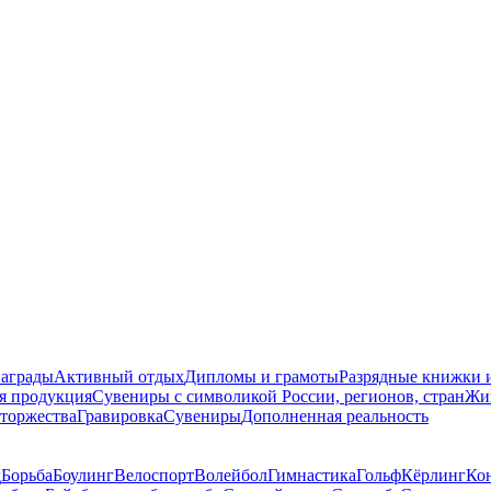
награды
Активный отдых
Дипломы и грамоты
Разрядные книжки и
я продукция
Сувениры с символикой России, регионов, стран
Жи
торжества
Гравировка
Сувениры
Дополненная реальность
д
Борьба
Боулинг
Велоспорт
Волейбол
Гимнастика
Гольф
Кёрлинг
Ко