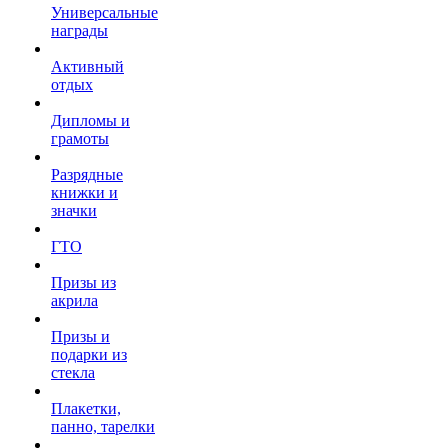
Универсальные
награды
Активный
отдых
Дипломы и
грамоты
Разрядные
книжки и
значки
ГТО
Призы из
акрила
Призы и
подарки из
стекла
Плакетки,
панно, тарелки