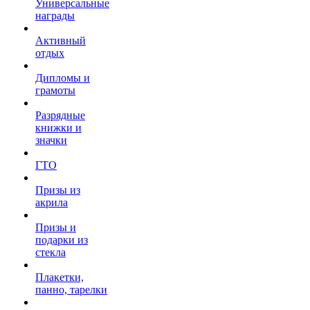
Универсальные
награды
Активный
отдых
Дипломы и
грамоты
Разрядные
книжки и
значки
ГТО
Призы из
акрила
Призы и
подарки из
стекла
Плакетки,
панно, тарелки