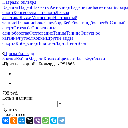
Награды бильярд
Картинг
Падел
Шахматы
Автоспорт
Бадминтон
Баскетбол
Бильяр
спорт
Конькобежный спорт
Лёгкая
атлетика
Лыжи
Мотоспорт
Настольный
теннис
Плавание
Бокс
Сноуборд
Бейсбол, гандбол,регби
Санный
спорт
Стрельба
Спортивные
единоборства
Фехтование
Танцы
Теннис
Фигурное
катание
Футбол
Хоккей
Другие виды
спорта
Киберспорт
Биатлон
Дартс
Пейнтбол
-
Призы бильярд
Значки
Кубки
Медали
Кружки
Брелоки
Часы
Футболки
-
Приз наградной "Бильярд" - PS1863
708
руб.
Есть в наличии
-
+
Купить
Поделиться