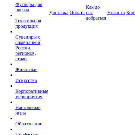
Футляры для
Как до
наград
Доставка
Оплата
нас
Новости
Кон
добраться
Текстильная
продукция
Сувениры с
символикой
России,
регионов,
стран
Животные
Искусство
Корпоративные
мероприятия
Настольные
игры
Образование
Профессии