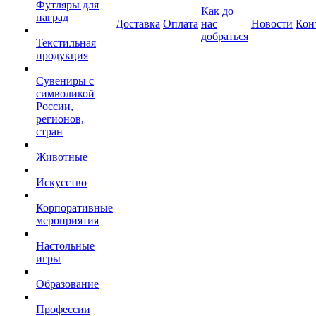
Футляры для
Как до
наград
Доставка
Оплата
нас
Новости
Кон
добраться
Текстильная
продукция
Сувениры с
символикой
России,
регионов,
стран
Животные
Искусство
Корпоративные
мероприятия
Настольные
игры
Образование
Профессии