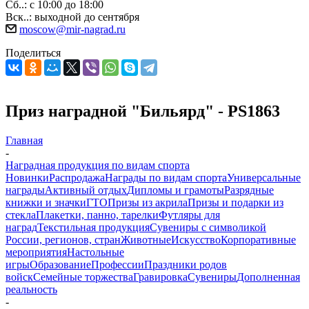
Сб..: с 10:00 до 18:00
Вск..: выходной до сентября
moscow@mir-nagrad.ru
Поделиться
Приз наградной "Бильярд" - PS1863
Главная
-
Наградная продукция по видам спорта
Новинки
Распродажа
Награды по видам спорта
Универсальные
награды
Активный отдых
Дипломы и грамоты
Разрядные
книжки и значки
ГТО
Призы из акрила
Призы и подарки из
стекла
Плакетки, панно, тарелки
Футляры для
наград
Текстильная продукция
Сувениры с символикой
России, регионов, стран
Животные
Искусство
Корпоративные
мероприятия
Настольные
игры
Образование
Профессии
Праздники родов
войск
Семейные торжества
Гравировка
Сувениры
Дополненная
реальность
-