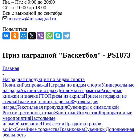
Пн. – Пт.: с 9:00 до 20:00
Сб..: с 10:00 до 18:00
Вск..: выходной до сентября
moscow@mir-nagrad.ru
Поделиться
Приз наградной "Баскетбол" - PS1873
Главная
-
Наградная продукция по видам спорта
Новинки
Распродажа
Награды по видам спорта
Универсальные
награды
Активный отдых
Дипломы и грамоты
Разрядные
книжки и значки
ГТО
Призы из акрила
Призы и подарки из
стекла
Плакетки, панно, тарелки
Футляры для
наград
Текстильная продукция
Сувениры с символикой
России, регионов, стран
Животные
Искусство
Корпоративные
мероприятия
Настольные
игры
Образование
Профессии
Праздники родов
войск
Семейные торжества
Гравировка
Сувениры
Дополненная
реальность