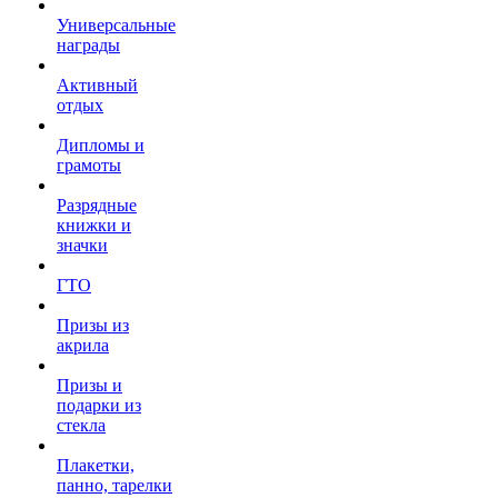
Универсальные
награды
Активный
отдых
Дипломы и
грамоты
Разрядные
книжки и
значки
ГТО
Призы из
акрила
Призы и
подарки из
стекла
Плакетки,
панно, тарелки