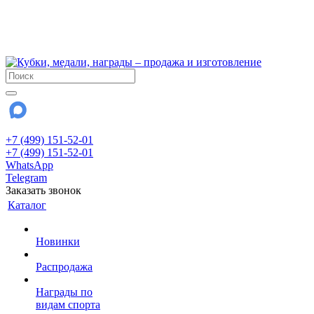
!!! Внимание !!!
6 и 7 августа - магазин работает до 18:00
15 августа - выходной
До сентября Воскресенье - выходной день.
+7 (499) 151-52-01
+7 (499) 151-52-01
WhatsApp
Telegram
Заказать звонок
Каталог
Новинки
Распродажа
Награды по
видам спорта