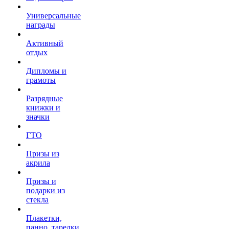
Универсальные
награды
Активный
отдых
Дипломы и
грамоты
Разрядные
книжки и
значки
ГТО
Призы из
акрила
Призы и
подарки из
стекла
Плакетки,
панно, тарелки