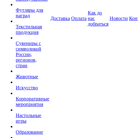
Футляры для
Как до
наград
Доставка
Оплата
нас
Новости
Кон
добраться
Текстильная
продукция
Сувениры с
символикой
России,
регионов,
стран
Животные
Искусство
Корпоративные
мероприятия
Настольные
игры
Образование