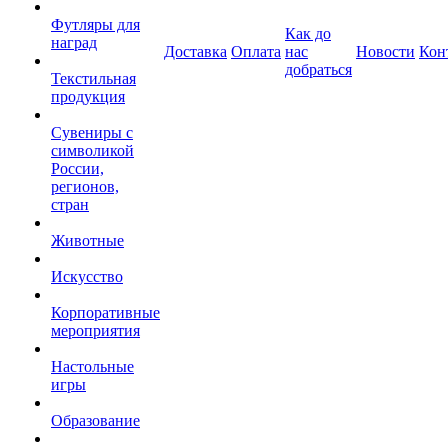
Футляры для
Как до
наград
Доставка
Оплата
нас
Новости
Кон
добраться
Текстильная
продукция
Сувениры с
символикой
России,
регионов,
стран
Животные
Искусство
Корпоративные
мероприятия
Настольные
игры
Образование