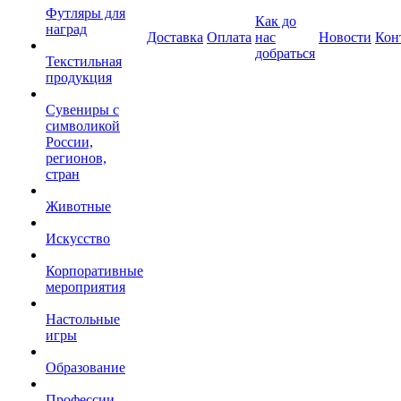
Футляры для
Как до
наград
Доставка
Оплата
нас
Новости
Кон
добраться
Текстильная
продукция
Сувениры с
символикой
России,
регионов,
стран
Животные
Искусство
Корпоративные
мероприятия
Настольные
игры
Образование
Профессии