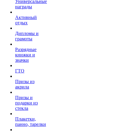
Универсальные
награды
Активный
отдых
Дипломы и
грамоты
Разрядные
книжки и
значки
ГТО
Призы из
акрила
Призы и
подарки из
стекла
Плакетки,
панно, тарелки