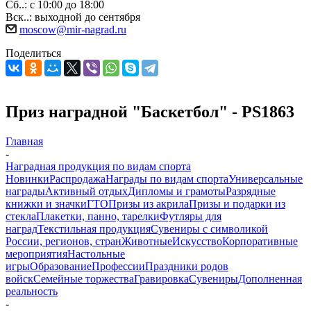
Сб..: с 10:00 до 18:00
Вск..: выходной до сентября
moscow@mir-nagrad.ru
Поделиться
Приз наградной "Баскетбол" - PS1863
Главная
-
Наградная продукция по видам спорта
Новинки
Распродажа
Награды по видам спорта
Универсальные
награды
Активный отдых
Дипломы и грамоты
Разрядные
книжки и значки
ГТО
Призы из акрила
Призы и подарки из
стекла
Плакетки, панно, тарелки
Футляры для
наград
Текстильная продукция
Сувениры с символикой
России, регионов, стран
Животные
Искусство
Корпоративные
мероприятия
Настольные
игры
Образование
Профессии
Праздники родов
войск
Семейные торжества
Гравировка
Сувениры
Дополненная
реальность
-