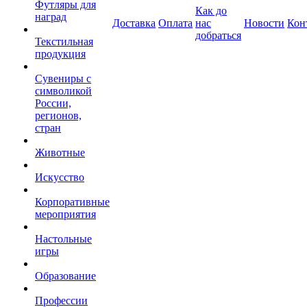
Футляры для
Как до
наград
Доставка
Оплата
нас
Новости
Кон
добраться
Текстильная
продукция
Сувениры с
символикой
России,
регионов,
стран
Животные
Искусство
Корпоративные
мероприятия
Настольные
игры
Образование
Профессии