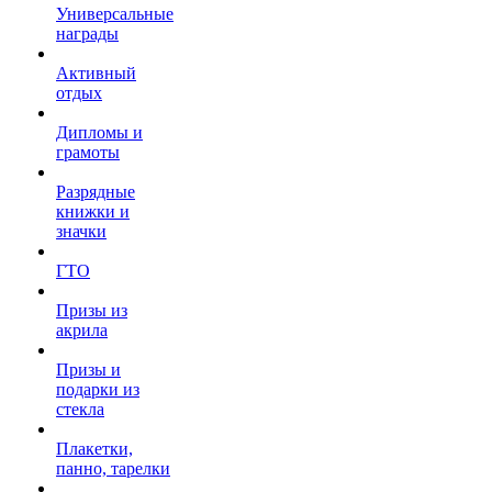
Универсальные
награды
Активный
отдых
Дипломы и
грамоты
Разрядные
книжки и
значки
ГТО
Призы из
акрила
Призы и
подарки из
стекла
Плакетки,
панно, тарелки