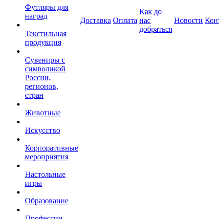
Футляры для
Как до
наград
Доставка
Оплата
нас
Новости
Кон
добраться
Текстильная
продукция
Сувениры с
символикой
России,
регионов,
стран
Животные
Искусство
Корпоративные
мероприятия
Настольные
игры
Образование
Профессии