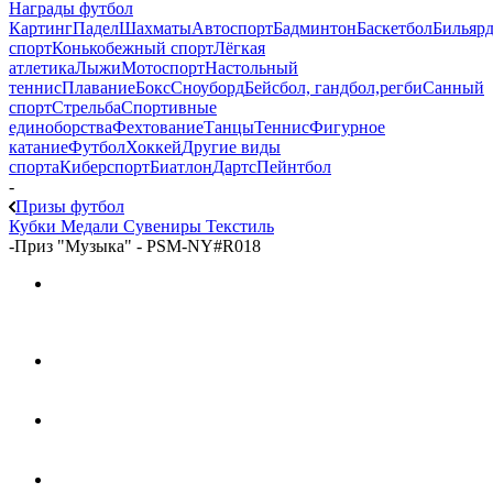
Награды футбол
Картинг
Падел
Шахматы
Автоспорт
Бадминтон
Баскетбол
Бильяр
спорт
Конькобежный спорт
Лёгкая
атлетика
Лыжи
Мотоспорт
Настольный
теннис
Плавание
Бокс
Сноуборд
Бейсбол, гандбол,регби
Санный
спорт
Стрельба
Спортивные
единоборства
Фехтование
Танцы
Теннис
Фигурное
катание
Футбол
Хоккей
Другие виды
спорта
Киберспорт
Биатлон
Дартс
Пейнтбол
-
Призы футбол
Кубки
Медали
Сувениры
Текстиль
-
Приз "Музыка" - PSM-NY#R018