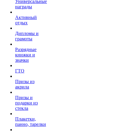
Универсальные
награды
Активный
отдых
Дипломы и
грамоты
Разрядные
книжки и
значки
ГТО
Призы из
акрила
Призы и
подарки из
стекла
Плакетки,
панно, тарелки