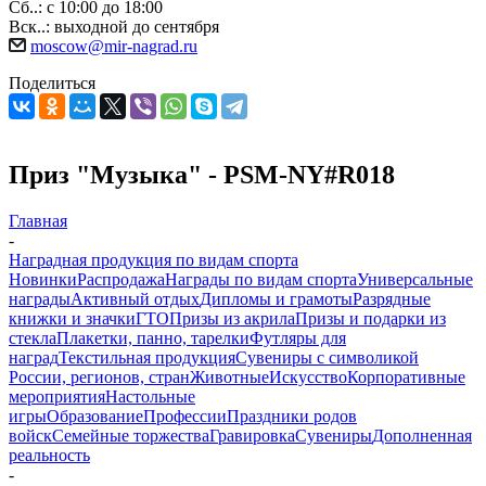
Сб..: с 10:00 до 18:00
Вск..: выходной до сентября
moscow@mir-nagrad.ru
Поделиться
Приз "Музыка" - PSM-NY#R018
Главная
-
Наградная продукция по видам спорта
Новинки
Распродажа
Награды по видам спорта
Универсальные
награды
Активный отдых
Дипломы и грамоты
Разрядные
книжки и значки
ГТО
Призы из акрила
Призы и подарки из
стекла
Плакетки, панно, тарелки
Футляры для
наград
Текстильная продукция
Сувениры с символикой
России, регионов, стран
Животные
Искусство
Корпоративные
мероприятия
Настольные
игры
Образование
Профессии
Праздники родов
войск
Семейные торжества
Гравировка
Сувениры
Дополненная
реальность
-