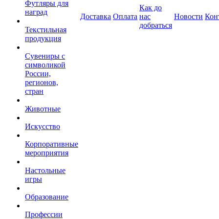
Футляры для
Как до
наград
Доставка
Оплата
нас
Новости
Кон
добраться
Текстильная
продукция
Сувениры с
символикой
России,
регионов,
стран
Животные
Искусство
Корпоративные
мероприятия
Настольные
игры
Образование
Профессии