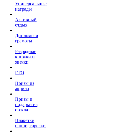
Универсальные
награды
Активный
отдых
Дипломы и
грамоты
Разрядные
книжки и
значки
ГТО
Призы из
акрила
Призы и
подарки из
стекла
Плакетки,
панно, тарелки