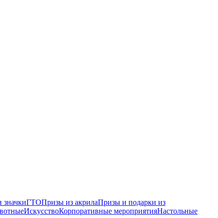
 значки
ГТО
Призы из акрила
Призы и подарки из
вотные
Искусство
Корпоративные мероприятия
Настольные