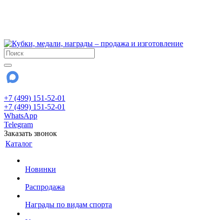
!!! Внимание !!!
6 и 7 августа - магазин работает до 18:00
15 августа - выходной
До сентября Воскресенье - выходной день.
+7 (499) 151-52-01
+7 (499) 151-52-01
WhatsApp
Telegram
Заказать звонок
Каталог
Новинки
Распродажа
Награды по видам спорта