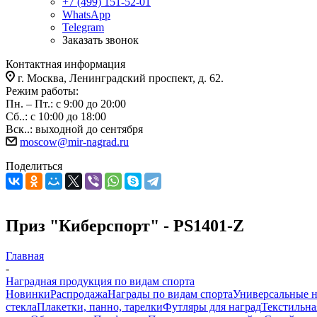
+7 (499) 151-52-01
WhatsApp
Telegram
Заказать звонок
Контактная информация
г. Москва, Ленинградский проспект, д. 62.
Режим работы:
Пн. – Пт.: с 9:00 до 20:00
Сб..: с 10:00 до 18:00
Вск..: выходной до сентября
moscow@mir-nagrad.ru
Поделиться
Приз "Киберспорт" - PS1401-Z
Главная
-
Наградная продукция по видам спорта
Новинки
Распродажа
Награды по видам спорта
Универсальные 
стекла
Плакетки, панно, тарелки
Футляры для наград
Текстильна