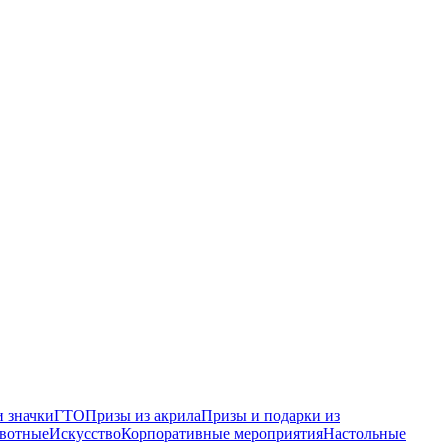
 значки
ГТО
Призы из акрила
Призы и подарки из
вотные
Искусство
Корпоративные мероприятия
Настольные