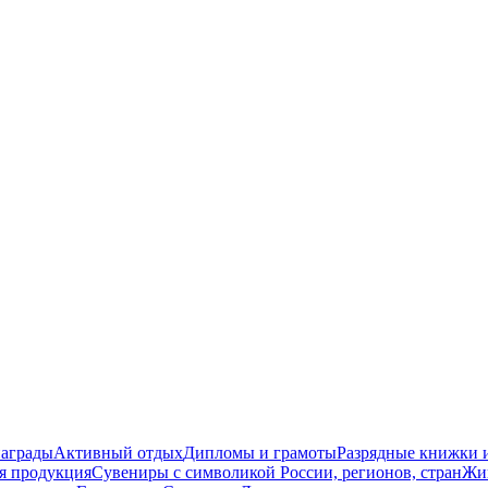
награды
Активный отдых
Дипломы и грамоты
Разрядные книжки и
я продукция
Сувениры с символикой России, регионов, стран
Жи