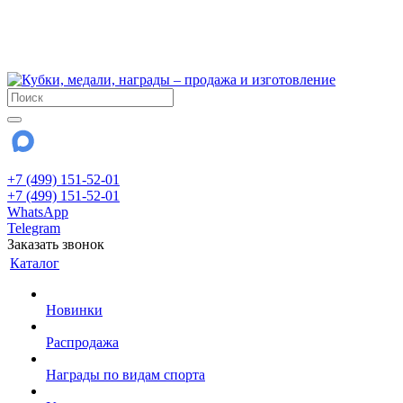
!!! Внимание !!!
6 и 7 августа - магазин работает до 18:00
15 августа - выходной
До сентября Воскресенье - выходной день.
+7 (499) 151-52-01
+7 (499) 151-52-01
WhatsApp
Telegram
Заказать звонок
Каталог
Новинки
Распродажа
Награды по видам спорта