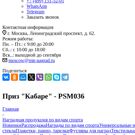
+7 (499) 151-52-01
WhatsApp
Telegram
Заказать звонок
Контактная информация
г. Москва, Ленинградский проспект, д. 62.
Режим работы:
Пн. – Пт.: с 9:00 до 20:00
Сб..: с 10:00 до 18:00
Вск..: выходной до сентября
moscow@mir-nagrad.ru
Поделиться
Приз "Кабаре" - PSM036
Главная
-
Наградная продукция по видам спорта
Новинки
Распродажа
Награды по видам спорта
Универсальные 
стекла
Плакетки, панно, тарелки
Футляры для наград
Текстильна