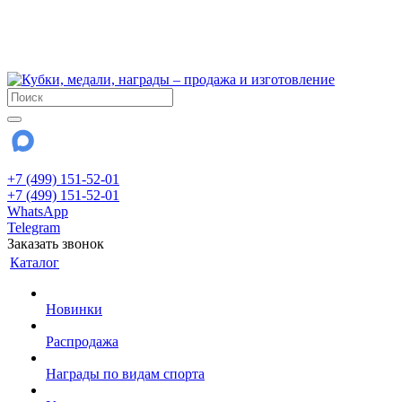
!!! Внимание !!!
6 и 7 августа - магазин работает до 18:00
15 августа - выходной
До сентября Воскресенье - выходной день.
+7 (499) 151-52-01
+7 (499) 151-52-01
WhatsApp
Telegram
Заказать звонок
Каталог
Новинки
Распродажа
Награды по видам спорта