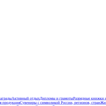
награды
Активный отдых
Дипломы и грамоты
Разрядные книжки и
я продукция
Сувениры с символикой России, регионов, стран
Жи