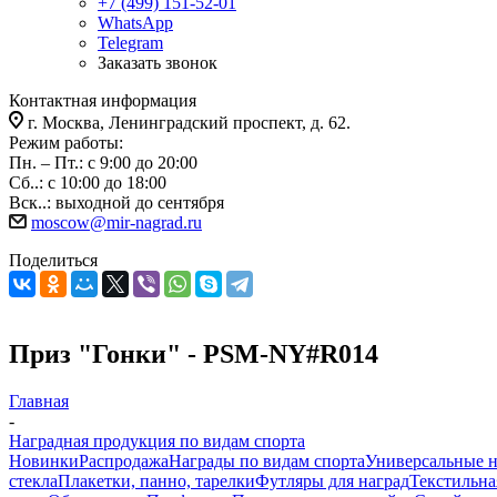
+7 (499) 151-52-01
WhatsApp
Telegram
Заказать звонок
Контактная информация
г. Москва, Ленинградский проспект, д. 62.
Режим работы:
Пн. – Пт.: с 9:00 до 20:00
Сб..: с 10:00 до 18:00
Вск..: выходной до сентября
moscow@mir-nagrad.ru
Поделиться
Приз "Гонки" - PSM-NY#R014
Главная
-
Наградная продукция по видам спорта
Новинки
Распродажа
Награды по видам спорта
Универсальные 
стекла
Плакетки, панно, тарелки
Футляры для наград
Текстильна