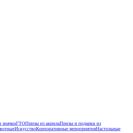
 значки
ГТО
Призы из акрила
Призы и подарки из
вотные
Искусство
Корпоративные мероприятия
Настольные