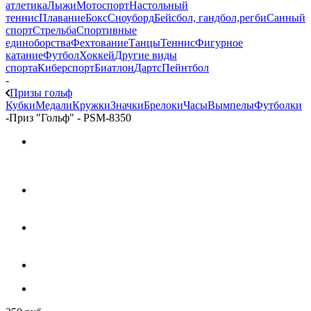
атлетика
Лыжи
Мотоспорт
Настольный
теннис
Плавание
Бокс
Сноуборд
Бейсбол, гандбол,регби
Санный
спорт
Стрельба
Спортивные
единоборства
Фехтование
Танцы
Теннис
Фигурное
катание
Футбол
Хоккей
Другие виды
спорта
Киберспорт
Биатлон
Дартс
Пейнтбол
-
Призы гольф
Кубки
Медали
Кружки
Значки
Брелоки
Часы
Вымпелы
Футболки
-
Приз "Гольф" - PSM-8350