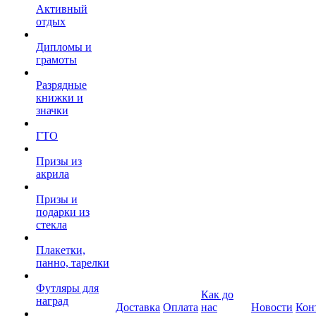
Активный
отдых
Дипломы и
грамоты
Разрядные
книжки и
значки
ГТО
Призы из
акрила
Призы и
подарки из
стекла
Плакетки,
панно, тарелки
Футляры для
Как до
наград
Доставка
Оплата
нас
Новости
Кон