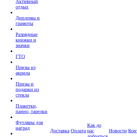
Активный
отдых
Дипломы и
грамоты
Разрядные
книжки и
значки
ГТО
Призы из
акрила
Призы и
подарки из
стекла
Плакетки,
панно, тарелки
Футляры для
Как до
наград
Доставка
Оплата
нас
Новости
Кон
добраться