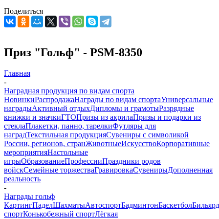
Поделиться
Приз "Гольф" - PSM-8350
Главная
-
Наградная продукция по видам спорта
Новинки
Распродажа
Награды по видам спорта
Универсальные
награды
Активный отдых
Дипломы и грамоты
Разрядные
книжки и значки
ГТО
Призы из акрила
Призы и подарки из
стекла
Плакетки, панно, тарелки
Футляры для
наград
Текстильная продукция
Сувениры с символикой
России, регионов, стран
Животные
Искусство
Корпоративные
мероприятия
Настольные
игры
Образование
Профессии
Праздники родов
войск
Семейные торжества
Гравировка
Сувениры
Дополненная
реальность
-
Награды гольф
Картинг
Падел
Шахматы
Автоспорт
Бадминтон
Баскетбол
Бильяр
спорт
Конькобежный спорт
Лёгкая