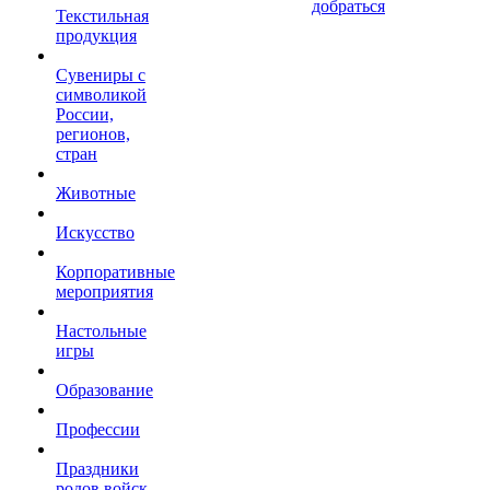
добраться
Текстильная
продукция
Сувениры с
символикой
России,
регионов,
стран
Животные
Искусство
Корпоративные
мероприятия
Настольные
игры
Образование
Профессии
Праздники
родов войск