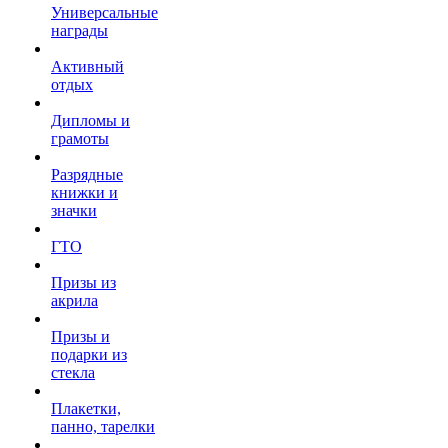
Универсальные
награды
Активный
отдых
Дипломы и
грамоты
Разрядные
книжки и
значки
ГТО
Призы из
акрила
Призы и
подарки из
стекла
Плакетки,
панно, тарелки