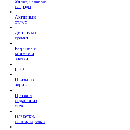
Универсальные
награды
Активный
отдых
Дипломы и
грамоты
Разрядные
книжки и
значки
ГТО
Призы из
акрила
Призы и
подарки из
стекла
Плакетки,
панно, тарелки