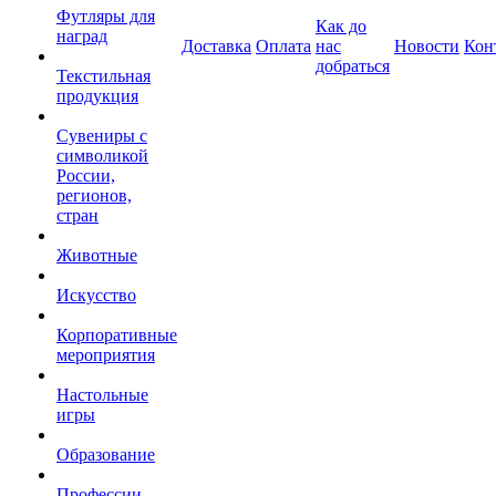
Футляры для
Как до
наград
Доставка
Оплата
нас
Новости
Кон
добраться
Текстильная
продукция
Сувениры с
символикой
России,
регионов,
стран
Животные
Искусство
Корпоративные
мероприятия
Настольные
игры
Образование
Профессии