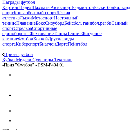
Награды футбол
Картинг
Падел
Шахматы
Автоспорт
Бадминтон
Баскетбол
Бильяр
спорт
Конькобежный спорт
Лёгкая
атлетика
Лыжи
Мотоспорт
Настольный
теннис
Плавание
Бокс
Сноуборд
Бейсбол, гандбол,регби
Санный
спорт
Стрельба
Спортивные
единоборства
Фехтование
Танцы
Теннис
Фигурное
катание
Футбол
Хоккей
Другие виды
спорта
Киберспорт
Биатлон
Дартс
Пейнтбол
-
Призы футбол
Кубки
Медали
Сувениры
Текстиль
-
Приз "Футбол" - PSM-P404.01