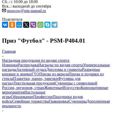
Сб..: с 10:00 до 18:00
Вск..: выходной до сентября
moscow@mir-nagrad.ru
Поделиться
Приз "Футбол" - PSM-P404.01
Главная
-
Наградная продукция по видам спорта
Новинки
Распродажа
Награды по видам спорта
Универсальные
награды
Активный отдых
Дипломы и грамоты
Разрядные
книжки и значки
ГТО
Призы из акрила
Призы и подарки из
стекла
Плакетки, панно, тарелки
Футляры для
наград
Текстильная продукция
Сувениры с символикой
России, регионов, стран
Животные
Искусство
Корпоративные
мероприятия
Настольные
игры
Образование
Профессии
Праздники родов
войск
Семейные торжества
Гравировка
Сувениры
Дополненная
реальность
-