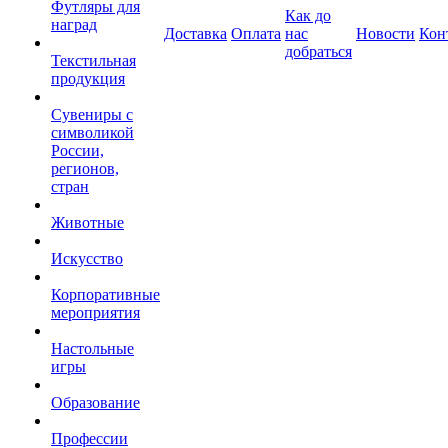
Футляры для
Как до
наград
Доставка
Оплата
нас
Новости
Кон
добраться
Текстильная
продукция
Сувениры с
символикой
России,
регионов,
стран
Животные
Искусство
Корпоративные
мероприятия
Настольные
игры
Образование
Профессии