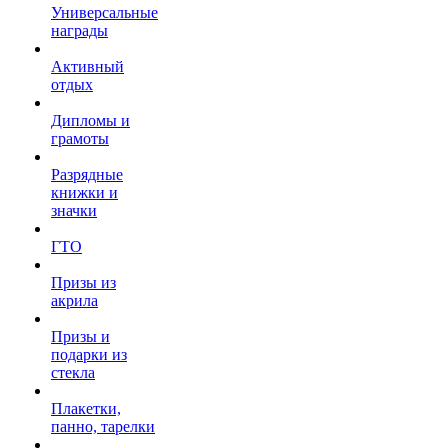
Универсальные
награды
Активный
отдых
Дипломы и
грамоты
Разрядные
книжки и
значки
ГТО
Призы из
акрила
Призы и
подарки из
стекла
Плакетки,
панно, тарелки