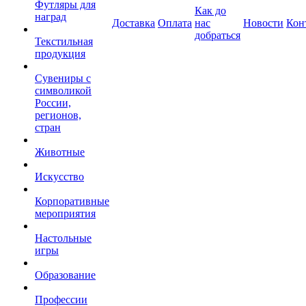
Футляры для
Как до
наград
Доставка
Оплата
нас
Новости
Кон
добраться
Текстильная
продукция
Сувениры с
символикой
России,
регионов,
стран
Животные
Искусство
Корпоративные
мероприятия
Настольные
игры
Образование
Профессии