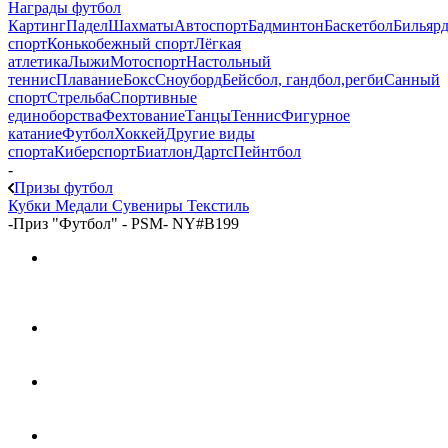
Награды футбол
Картинг
Падел
Шахматы
Автоспорт
Бадминтон
Баскетбол
Бильяр
спорт
Конькобежный спорт
Лёгкая
атлетика
Лыжи
Мотоспорт
Настольный
теннис
Плавание
Бокс
Сноуборд
Бейсбол, гандбол,регби
Санный
спорт
Стрельба
Спортивные
единоборства
Фехтование
Танцы
Теннис
Фигурное
катание
Футбол
Хоккей
Другие виды
спорта
Киберспорт
Биатлон
Дартс
Пейнтбол
-
Призы футбол
Кубки
Медали
Сувениры
Текстиль
-
Приз "Футбол" - PSM- NY#B199