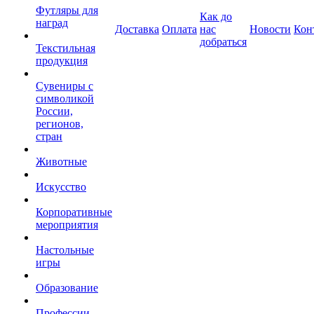
Футляры для
Как до
наград
Доставка
Оплата
нас
Новости
Кон
добраться
Текстильная
продукция
Сувениры с
символикой
России,
регионов,
стран
Животные
Искусство
Корпоративные
мероприятия
Настольные
игры
Образование
Профессии