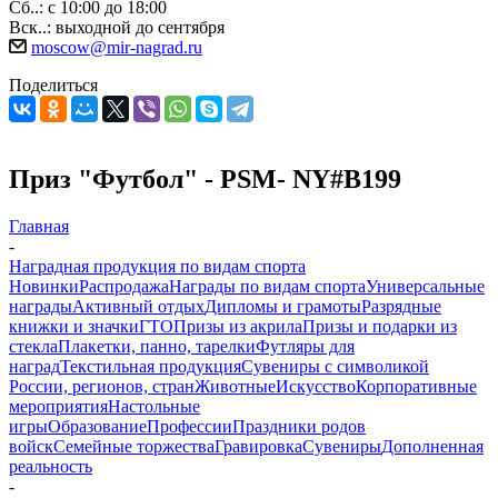
Сб..: с 10:00 до 18:00
Вск..: выходной до сентября
moscow@mir-nagrad.ru
Поделиться
Приз "Футбол" - PSM- NY#B199
Главная
-
Наградная продукция по видам спорта
Новинки
Распродажа
Награды по видам спорта
Универсальные
награды
Активный отдых
Дипломы и грамоты
Разрядные
книжки и значки
ГТО
Призы из акрила
Призы и подарки из
стекла
Плакетки, панно, тарелки
Футляры для
наград
Текстильная продукция
Сувениры с символикой
России, регионов, стран
Животные
Искусство
Корпоративные
мероприятия
Настольные
игры
Образование
Профессии
Праздники родов
войск
Семейные торжества
Гравировка
Сувениры
Дополненная
реальность
-