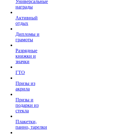
Универсальные
награды
Активный
отдых
Дипломы и
грамоты
Разрядные
книжки и
значки
ГТО
Призы из
акрила
Призы и
подарки из
стекла
Плакетки,
панно, тарелки