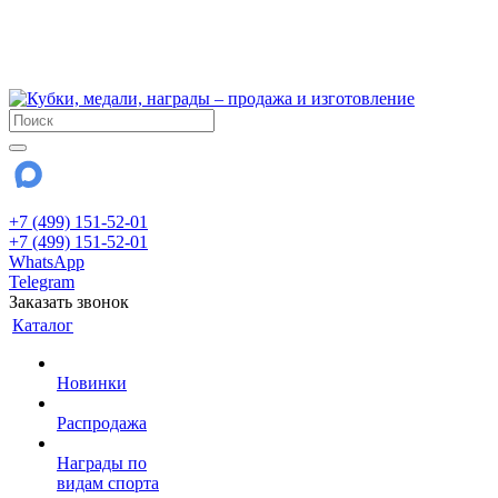
!!! Внимание !!!
6 и 7 августа - магазин работает до 18:00
15 августа - выходной
До сентября Воскресенье - выходной день.
+7 (499) 151-52-01
+7 (499) 151-52-01
WhatsApp
Telegram
Заказать звонок
Каталог
Новинки
Распродажа
Награды по
видам спорта