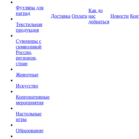
Футляры для
Как до
наград
Доставка
Оплата
нас
Новости
Кон
добраться
Текстильная
продукция
Сувениры с
символикой
России,
регионов,
стран
Животные
Искусство
Корпоративные
мероприятия
Настольные
игры
Образование