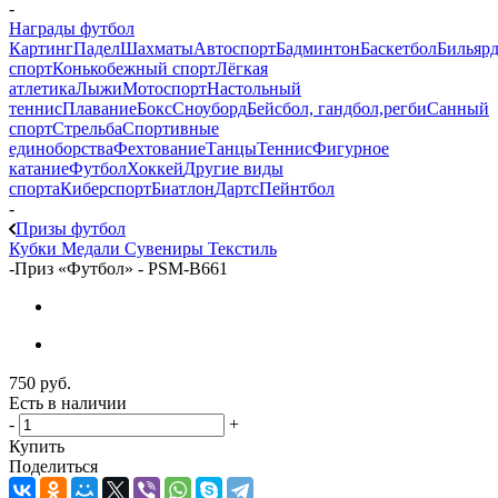
-
Награды футбол
Картинг
Падел
Шахматы
Автоспорт
Бадминтон
Баскетбол
Бильяр
спорт
Конькобежный спорт
Лёгкая
атлетика
Лыжи
Мотоспорт
Настольный
теннис
Плавание
Бокс
Сноуборд
Бейсбол, гандбол,регби
Санный
спорт
Стрельба
Спортивные
единоборства
Фехтование
Танцы
Теннис
Фигурное
катание
Футбол
Хоккей
Другие виды
спорта
Киберспорт
Биатлон
Дартс
Пейнтбол
-
Призы футбол
Кубки
Медали
Сувениры
Текстиль
-
Приз «Футбол» - PSM-B661
750
руб.
Есть в наличии
-
+
Купить
Поделиться