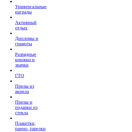
Универсальные
награды
Активный
отдых
Дипломы и
грамоты
Разрядные
книжки и
значки
ГТО
Призы из
акрила
Призы и
подарки из
стекла
Плакетки,
панно, тарелки