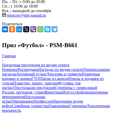
Пн. – Пт.: с 9:00 до 20:00
Сб..: с 10:00 до 18:00
Вск..: выходной до сентября
moscow@mir-nagrad.ru
Поделиться
Приз «Футбол» - PSM-B661
Главная
-
Наградная продукция по видам спорта
Новинки
Распродажа
Награды по видам спорта
Универсальные
награды
Активный отдых
Дипломы и грамоты
Разрядные
книжки и значки
ГТО
Призы из акрила
Призы и подарки из
стекла
Плакетки, панно, тарелки
Футляры для
наград
Текстильная продукция
Сувениры с символикой
России, регионов, стран
Животные
Искусство
Корпоративные
мероприятия
Настольные
игры
Образование
Профессии
Праздники родов
войск
Семейные торжества
Гравировка
Сувениры
Дополненная
реальность