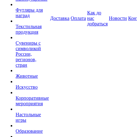
Футляры для
Как до
наград
Доставка
Оплата
нас
Новости
Кон
добраться
Текстильная
продукция
Сувениры с
символикой
России,
регионов,
стран
Животные
Искусство
Корпоративные
мероприятия
Настольные
игры
Образование