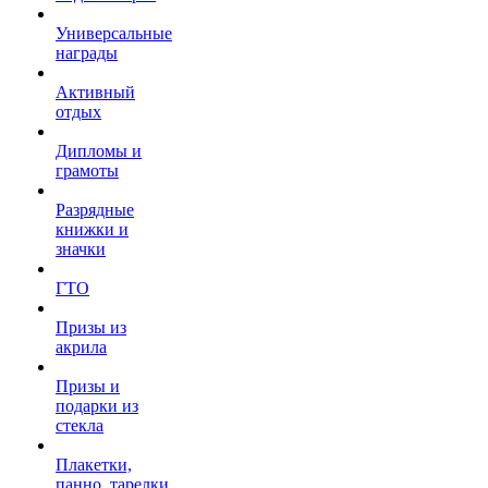
Универсальные
награды
Активный
отдых
Дипломы и
грамоты
Разрядные
книжки и
значки
ГТО
Призы из
акрила
Призы и
подарки из
стекла
Плакетки,
панно, тарелки