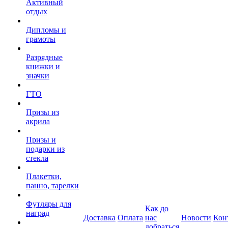
Активный
отдых
Дипломы и
грамоты
Разрядные
книжки и
значки
ГТО
Призы из
акрила
Призы и
подарки из
стекла
Плакетки,
панно, тарелки
Футляры для
Как до
наград
Доставка
Оплата
нас
Новости
Кон
добраться