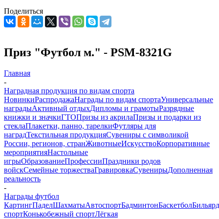
Поделиться
Приз "Футбол м." - PSM-8321G
Главная
-
Наградная продукция по видам спорта
Новинки
Распродажа
Награды по видам спорта
Универсальные
награды
Активный отдых
Дипломы и грамоты
Разрядные
книжки и значки
ГТО
Призы из акрила
Призы и подарки из
стекла
Плакетки, панно, тарелки
Футляры для
наград
Текстильная продукция
Сувениры с символикой
России, регионов, стран
Животные
Искусство
Корпоративные
мероприятия
Настольные
игры
Образование
Профессии
Праздники родов
войск
Семейные торжества
Гравировка
Сувениры
Дополненная
реальность
-
Награды футбол
Картинг
Падел
Шахматы
Автоспорт
Бадминтон
Баскетбол
Бильяр
спорт
Конькобежный спорт
Лёгкая