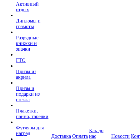
Активный
отдых
Дипломы и
грамоты
Разрядные
книжки и
значки
ГТО
Призы из
акрила
Призы и
подарки из
стекла
Плакетки,
панно, тарелки
Футляры для
Как до
наград
Доставка
Оплата
нас
Новости
Кон