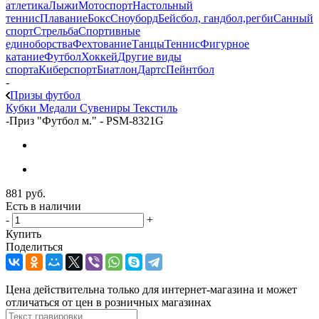
атлетика
Лыжи
Мотоспорт
Настольный
теннис
Плавание
Бокс
Сноуборд
Бейсбол, гандбол,регби
Санный
спорт
Стрельба
Спортивные
единоборства
Фехтование
Танцы
Теннис
Фигурное
катание
Футбол
Хоккей
Другие виды
спорта
Киберспорт
Биатлон
Дартс
Пейнтбол
-
Призы футбол
Кубки
Медали
Сувениры
Текстиль
-
Приз "Футбол м." - PSM-8321G
881
руб.
Есть в наличии
-
+
Купить
Поделиться
Цена действительна только для интернет-магазина и может
отличаться от цен в розничных магазинах