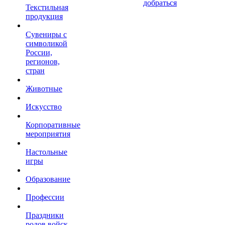
добраться
Текстильная
продукция
Сувениры с
символикой
России,
регионов,
стран
Животные
Искусство
Корпоративные
мероприятия
Настольные
игры
Образование
Профессии
Праздники
родов войск