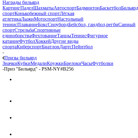
Награды бильярд
Картинг
Падел
Шахматы
Автоспорт
Бадминтон
Баскетбол
Бильяр
спорт
Конькобежный спорт
Лёгкая
атлетика
Лыжи
Мотоспорт
Настольный
теннис
Плавание
Бокс
Сноуборд
Бейсбол, гандбол,регби
Санный
спорт
Стрельба
Спортивные
единоборства
Фехтование
Танцы
Теннис
Фигурное
катание
Футбол
Хоккей
Другие виды
спорта
Киберспорт
Биатлон
Дартс
Пейнтбол
-
Призы бильярд
Значки
Кубки
Медали
Кружки
Брелоки
Часы
Футболки
-
Приз "Бильярд" - PSM-NY#B256