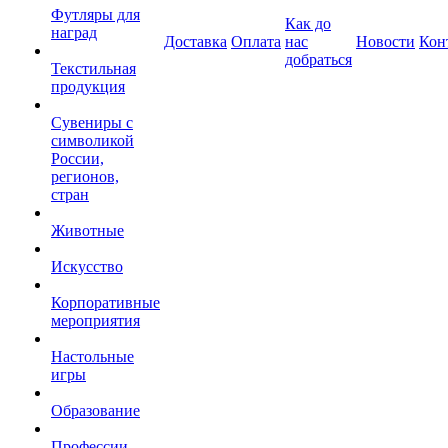
Футляры для
Как до
наград
Доставка
Оплата
нас
Новости
Кон
добраться
Текстильная
продукция
Сувениры с
символикой
России,
регионов,
стран
Животные
Искусство
Корпоративные
мероприятия
Настольные
игры
Образование
Профессии