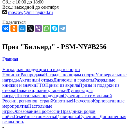
Сб..: с 10:00 до 18:00
Вск..: выходной до сентября
moscow@mir-nagrad.ru
Поделиться
Приз "Бильярд" - PSM-NY#B256
Главная
-
Наградная продукция по видам спорта
Новинки
Распродажа
Награды по видам спорта
Универсальные
награды
Активный отдых
Дипломы и грамоты
Разрядные
книжки и значки
ГТО
Призы из акрила
Призы и подарки из
стекла
Плакетки, панно, тарелки
Футляры для
наград
Текстильная продукция
Сувениры с символикой
России, регионов, стран
Животные
Искусство
Корпоративные
мероприятия
Настольные
игры
Образование
Профессии
Праздники родов
войск
Семейные торжества
Гравировка
Сувениры
Дополненная
реальность
-