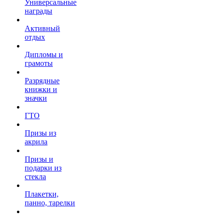
Универсальные
награды
Активный
отдых
Дипломы и
грамоты
Разрядные
книжки и
значки
ГТО
Призы из
акрила
Призы и
подарки из
стекла
Плакетки,
панно, тарелки