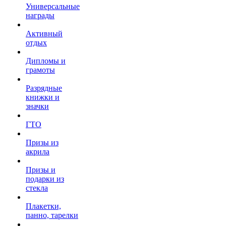
Универсальные
награды
Активный
отдых
Дипломы и
грамоты
Разрядные
книжки и
значки
ГТО
Призы из
акрила
Призы и
подарки из
стекла
Плакетки,
панно, тарелки