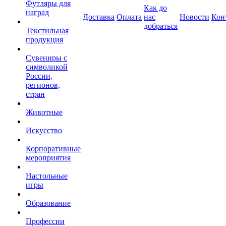
Футляры для
Как до
наград
Доставка
Оплата
нас
Новости
Кон
добраться
Текстильная
продукция
Сувениры с
символикой
России,
регионов,
стран
Животные
Искусство
Корпоративные
мероприятия
Настольные
игры
Образование
Профессии