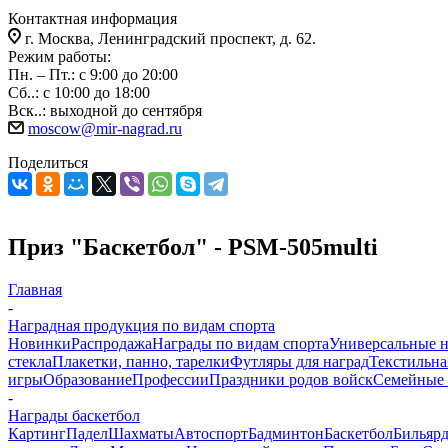
Контактная информация
г. Москва, Ленинградский проспект, д. 62.
Режим работы:
Пн. – Пт.: с 9:00 до 20:00
Сб..: с 10:00 до 18:00
Вск..: выходной до сентября
moscow@mir-nagrad.ru
Поделиться
Приз "Баскетбол" - PSM-505multi
Главная
-
Наградная продукция по видам спорта
Новинки
Распродажа
Награды по видам спорта
Универсальные 
стекла
Плакетки, панно, тарелки
Футляры для наград
Текстильна
игры
Образование
Профессии
Праздники родов войск
Семейные 
-
Награды баскетбол
Картинг
Падел
Шахматы
Автоспорт
Бадминтон
Баскетбол
Бильяр