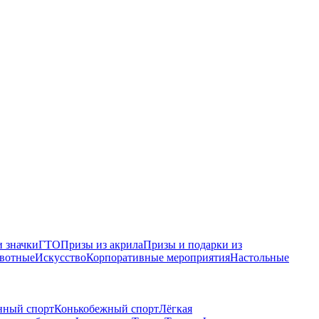
 значки
ГТО
Призы из акрила
Призы и подарки из
вотные
Искусство
Корпоративные мероприятия
Настольные
нный спорт
Конькобежный спорт
Лёгкая