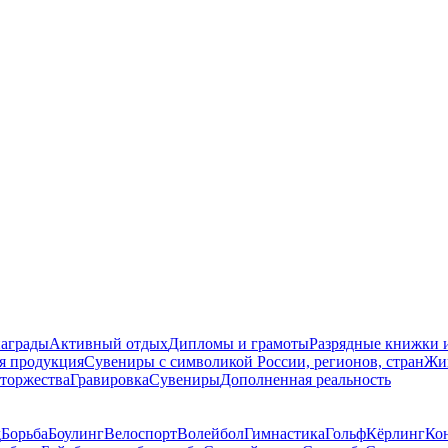
награды
Активный отдых
Дипломы и грамоты
Разрядные книжки и
я продукция
Сувениры с символикой России, регионов, стран
Жи
торжества
Гравировка
Сувениры
Дополненная реальность
д
Борьба
Боулинг
Велоспорт
Волейбол
Гимнастика
Гольф
Кёрлинг
Ко