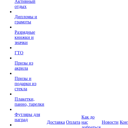
Активный
отдых
Дипломы и
грамоты
Разрядные
книжки и
значки
ГТО
Призы из
акрила
Призы и
подарки из
стекла
Плакетки,
панно, тарелки
Футляры для
Как до
наград
Доставка
Оплата
нас
Новости
Кон
добраться