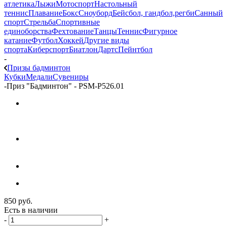
атлетика
Лыжи
Мотоспорт
Настольный
теннис
Плавание
Бокс
Сноуборд
Бейсбол, гандбол,регби
Санный
спорт
Стрельба
Спортивные
единоборства
Фехтование
Танцы
Теннис
Фигурное
катание
Футбол
Хоккей
Другие виды
спорта
Киберспорт
Биатлон
Дартс
Пейнтбол
-
Призы бадминтон
Кубки
Медали
Сувениры
-
Приз "Бадминтон" - PSM-P526.01
850
руб.
Есть в наличии
-
+