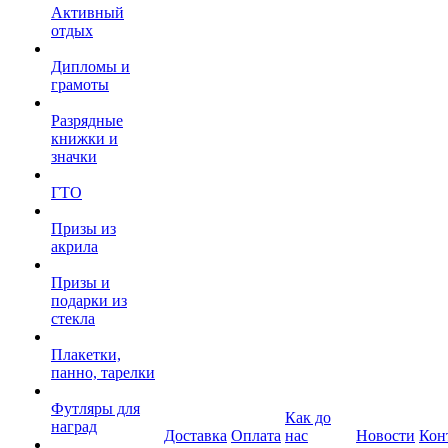
Активный
отдых
Дипломы и
грамоты
Разрядные
книжки и
значки
ГТО
Призы из
акрила
Призы и
подарки из
стекла
Плакетки,
панно, тарелки
Футляры для
Как до
наград
Доставка
Оплата
нас
Новости
Кон