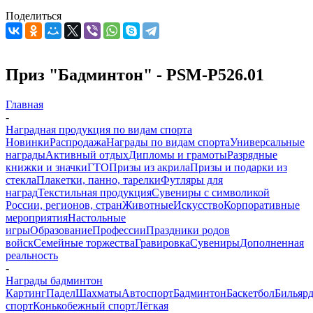
Поделиться
Приз "Бадминтон" - PSM-P526.01
Главная
-
Наградная продукция по видам спорта
Новинки
Распродажа
Награды по видам спорта
Универсальные
награды
Активный отдых
Дипломы и грамоты
Разрядные
книжки и значки
ГТО
Призы из акрила
Призы и подарки из
стекла
Плакетки, панно, тарелки
Футляры для
наград
Текстильная продукция
Сувениры с символикой
России, регионов, стран
Животные
Искусство
Корпоративные
мероприятия
Настольные
игры
Образование
Профессии
Праздники родов
войск
Семейные торжества
Гравировка
Сувениры
Дополненная
реальность
-
Награды бадминтон
Картинг
Падел
Шахматы
Автоспорт
Бадминтон
Баскетбол
Бильяр
спорт
Конькобежный спорт
Лёгкая