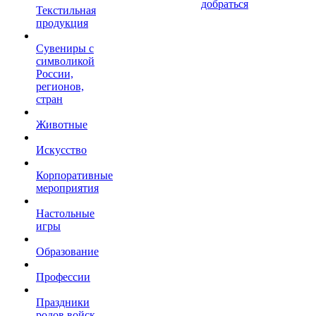
добраться
Текстильная
продукция
Сувениры с
символикой
России,
регионов,
стран
Животные
Искусство
Корпоративные
мероприятия
Настольные
игры
Образование
Профессии
Праздники
родов войск