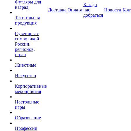
Футляры для
Как до
наград
Доставка
Оплата
нас
Новости
Кон
добраться
Текстильная
продукция
Сувениры с
символикой
России,
регионов,
стран
Животные
Искусство
Корпоративные
мероприятия
Настольные
игры
Образование
Профессии