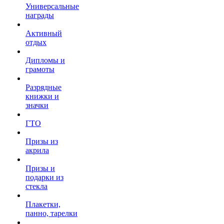
Универсальные
награды
Активный
отдых
Дипломы и
грамоты
Разрядные
книжки и
значки
ГТО
Призы из
акрила
Призы и
подарки из
стекла
Плакетки,
панно, тарелки