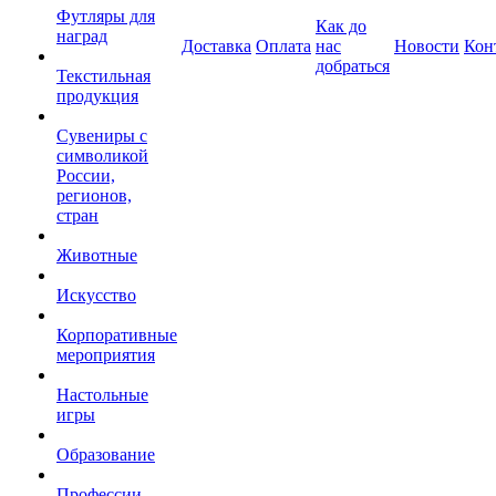
Футляры для
Как до
наград
Доставка
Оплата
нас
Новости
Кон
добраться
Текстильная
продукция
Сувениры с
символикой
России,
регионов,
стран
Животные
Искусство
Корпоративные
мероприятия
Настольные
игры
Образование
Профессии