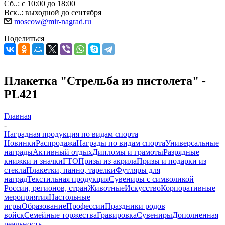
Сб..: с 10:00 до 18:00
Вск..: выходной до сентября
moscow@mir-nagrad.ru
Поделиться
Плакетка "Стрельба из пистолета" -
PL421
Главная
-
Наградная продукция по видам спорта
Новинки
Распродажа
Награды по видам спорта
Универсальные
награды
Активный отдых
Дипломы и грамоты
Разрядные
книжки и значки
ГТО
Призы из акрила
Призы и подарки из
стекла
Плакетки, панно, тарелки
Футляры для
наград
Текстильная продукция
Сувениры с символикой
России, регионов, стран
Животные
Искусство
Корпоративные
мероприятия
Настольные
игры
Образование
Профессии
Праздники родов
войск
Семейные торжества
Гравировка
Сувениры
Дополненная
реальность