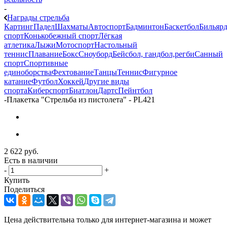
-
Награды стрельба
Картинг
Падел
Шахматы
Автоспорт
Бадминтон
Баскетбол
Бильяр
спорт
Конькобежный спорт
Лёгкая
атлетика
Лыжи
Мотоспорт
Настольный
теннис
Плавание
Бокс
Сноуборд
Бейсбол, гандбол,регби
Санный
спорт
Спортивные
единоборства
Фехтование
Танцы
Теннис
Фигурное
катание
Футбол
Хоккей
Другие виды
спорта
Киберспорт
Биатлон
Дартс
Пейнтбол
-
Плакетка "Стрельба из пистолета" - PL421
2 622
руб.
Есть в наличии
-
+
Купить
Поделиться
Цена действительна только для интернет-магазина и может