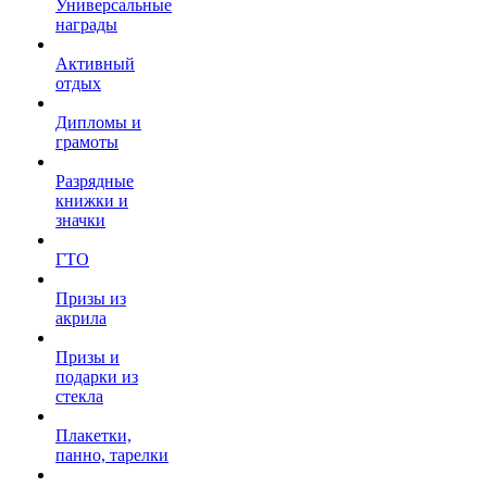
Универсальные
награды
Активный
отдых
Дипломы и
грамоты
Разрядные
книжки и
значки
ГТО
Призы из
акрила
Призы и
подарки из
стекла
Плакетки,
панно, тарелки