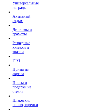
Универсальные
награды
Активный
отдых
Дипломы и
грамоты
Разрядные
книжки и
значки
ГТО
Призы из
акрила
Призы и
подарки из
стекла
Плакетки,
панно, тарелки