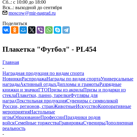
Сб..: с 10:00 до 18:00
Вск..: выходной до сентября
moscow@mir-nagrad.ru
Поделиться
Плакетка "Футбол" - PL454
Главная
-
Наградная продукция по видам спорта
Новинки
Распродажа
Награды по видам спорта
Универсальные
награды
Активный отдых
Дипломы и грамоты
Разрядные
книжки и значки
ГТО
Призы из акрила
Призы и подарки из
стекла
Плакетки, панно, тарелки
Футляры для
наград
Текстильная продукция
Сувениры с символикой
России, регионов, стран
Животные
Искусство
Корпоративные
мероприятия
Настольные
игры
Образование
Профессии
Праздники родов
войск
Семейные торжества
Гравировка
Сувениры
Дополненная
реальность
-