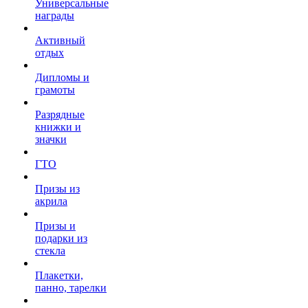
Универсальные
награды
Активный
отдых
Дипломы и
грамоты
Разрядные
книжки и
значки
ГТО
Призы из
акрила
Призы и
подарки из
стекла
Плакетки,
панно, тарелки