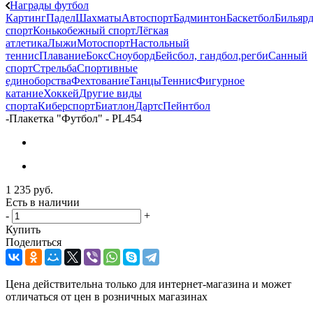
Награды футбол
Картинг
Падел
Шахматы
Автоспорт
Бадминтон
Баскетбол
Бильяр
спорт
Конькобежный спорт
Лёгкая
атлетика
Лыжи
Мотоспорт
Настольный
теннис
Плавание
Бокс
Сноуборд
Бейсбол, гандбол,регби
Санный
спорт
Стрельба
Спортивные
единоборства
Фехтование
Танцы
Теннис
Фигурное
катание
Хоккей
Другие виды
спорта
Киберспорт
Биатлон
Дартс
Пейнтбол
-
Плакетка "Футбол" - PL454
1 235
руб.
Есть в наличии
-
+
Купить
Поделиться
Цена действительна только для интернет-магазина и может
отличаться от цен в розничных магазинах