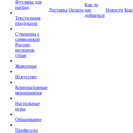
Футляры для
Как до
наград
Доставка
Оплата
нас
Новости
Кон
добраться
Текстильная
продукция
Сувениры с
символикой
России,
регионов,
стран
Животные
Искусство
Корпоративные
мероприятия
Настольные
игры
Образование
Профессии