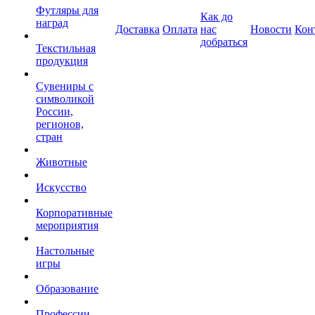
Футляры для
Как до
наград
Доставка
Оплата
нас
Новости
Кон
добраться
Текстильная
продукция
Сувениры с
символикой
России,
регионов,
стран
Животные
Искусство
Корпоративные
мероприятия
Настольные
игры
Образование
Профессии