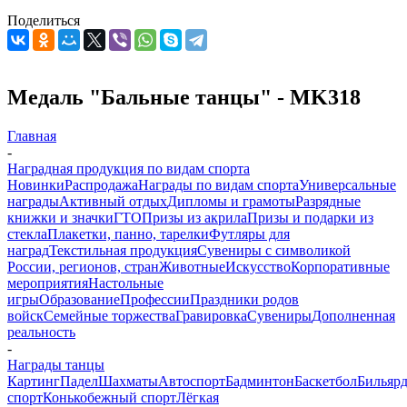
Поделиться
Медаль "Бальные танцы" - MK318
Главная
-
Наградная продукция по видам спорта
Новинки
Распродажа
Награды по видам спорта
Универсальные
награды
Активный отдых
Дипломы и грамоты
Разрядные
книжки и значки
ГТО
Призы из акрила
Призы и подарки из
стекла
Плакетки, панно, тарелки
Футляры для
наград
Текстильная продукция
Сувениры с символикой
России, регионов, стран
Животные
Искусство
Корпоративные
мероприятия
Настольные
игры
Образование
Профессии
Праздники родов
войск
Семейные торжества
Гравировка
Сувениры
Дополненная
реальность
-
Награды танцы
Картинг
Падел
Шахматы
Автоспорт
Бадминтон
Баскетбол
Бильяр
спорт
Конькобежный спорт
Лёгкая