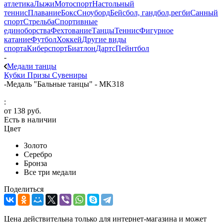
атлетика
Лыжи
Мотоспорт
Настольный
теннис
Плавание
Бокс
Сноуборд
Бейсбол, гандбол,регби
Санный
спорт
Стрельба
Спортивные
единоборства
Фехтование
Танцы
Теннис
Фигурное
катание
Футбол
Хоккей
Другие виды
спорта
Киберспорт
Биатлон
Дартс
Пейнтбол
-
Медали танцы
Кубки
Призы
Сувениры
-
Медаль "Бальные танцы" - MK318
:
от
138 руб.
Есть в наличии
Цвет
Золото
Серебро
Бронза
Все три медали
Поделиться
Цена действительна только для интернет-магазина и может