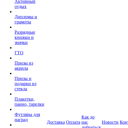
Активный
отдых
Дипломы и
грамоты
Разрядные
книжки и
значки
ГТО
Призы из
акрила
Призы и
подарки из
стекла
Плакетки,
панно, тарелки
Футляры для
Как до
наград
Доставка
Оплата
нас
Новости
Кон
добраться