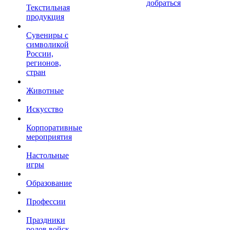
добраться
Текстильная
продукция
Сувениры с
символикой
России,
регионов,
стран
Животные
Искусство
Корпоративные
мероприятия
Настольные
игры
Образование
Профессии
Праздники
родов войск