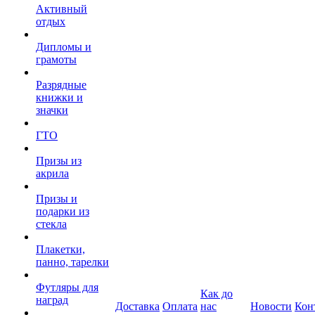
Активный
отдых
Дипломы и
грамоты
Разрядные
книжки и
значки
ГТО
Призы из
акрила
Призы и
подарки из
стекла
Плакетки,
панно, тарелки
Футляры для
Как до
наград
Доставка
Оплата
нас
Новости
Кон