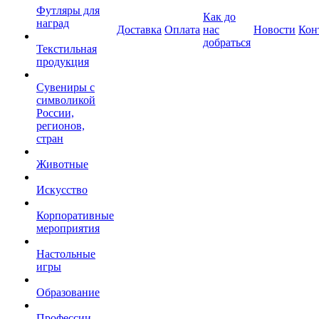
Футляры для
Как до
наград
Доставка
Оплата
нас
Новости
Кон
добраться
Текстильная
продукция
Сувениры с
символикой
России,
регионов,
стран
Животные
Искусство
Корпоративные
мероприятия
Настольные
игры
Образование
Профессии