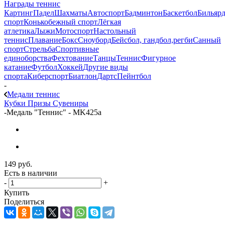
Награды теннис
Картинг
Падел
Шахматы
Автоспорт
Бадминтон
Баскетбол
Бильяр
спорт
Конькобежный спорт
Лёгкая
атлетика
Лыжи
Мотоспорт
Настольный
теннис
Плавание
Бокс
Сноуборд
Бейсбол, гандбол,регби
Санный
спорт
Стрельба
Спортивные
единоборства
Фехтование
Танцы
Теннис
Фигурное
катание
Футбол
Хоккей
Другие виды
спорта
Киберспорт
Биатлон
Дартс
Пейнтбол
-
Медали теннис
Кубки
Призы
Сувениры
-
Медаль "Теннис" - MK425a
149
руб.
Есть в наличии
-
+
Купить
Поделиться