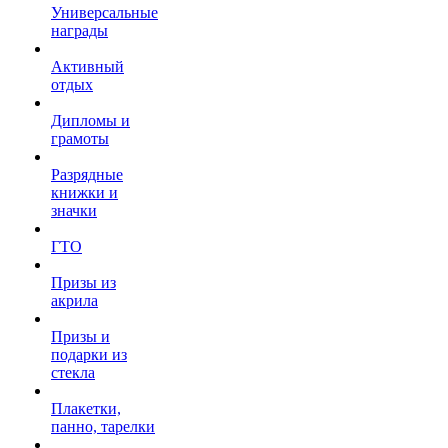
Универсальные
награды
Активный
отдых
Дипломы и
грамоты
Разрядные
книжки и
значки
ГТО
Призы из
акрила
Призы и
подарки из
стекла
Плакетки,
панно, тарелки