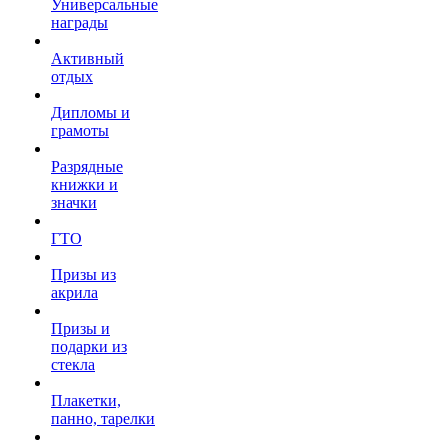
Универсальные
награды
Активный
отдых
Дипломы и
грамоты
Разрядные
книжки и
значки
ГТО
Призы из
акрила
Призы и
подарки из
стекла
Плакетки,
панно, тарелки