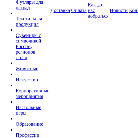
Футляры для
Как до
наград
Доставка
Оплата
нас
Новости
Кон
добраться
Текстильная
продукция
Сувениры с
символикой
России,
регионов,
стран
Животные
Искусство
Корпоративные
мероприятия
Настольные
игры
Образование
Профессии