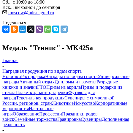
Сб..: с 10:00 до 18:00
Вск..: выходной до сентября
moscow@mir-nagrad.ru
Поделиться
Медаль "Теннис" - MK425a
Главная
-
Наградная продукция по видам спорта
Новинки
Распродажа
Награды по видам спорта
Универсальные
награды
Активный отдых
Дипломы и грамоты
Разрядные
книжки и значки
ГТО
Призы из акрила
Призы и подарки из
стекла
Плакетки, панно, тарелки
Футляры для
наград
Текстильная продукция
Сувениры с символикой
России, регионов, стран
Животные
Искусство
Корпоративные
мероприятия
Настольные
игры
Образование
Профессии
Праздники родов
войск
Семейные торжества
Гравировка
Сувениры
Дополненная
реальность
-