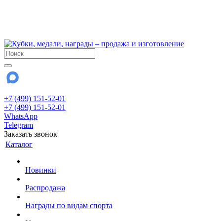
!!! Внимание !!!
6 и 7 августа - магазин работает до 18:00
15 августа - выходной
До сентября Воскресенье - выходной день.
+7 (499) 151-52-01
+7 (499) 151-52-01
WhatsApp
Telegram
Заказать звонок
Каталог
Новинки
Распродажа
Награды по видам спорта