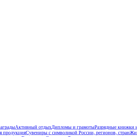
награды
Активный отдых
Дипломы и грамоты
Разрядные книжки и
я продукция
Сувениры с символикой России, регионов, стран
Жи