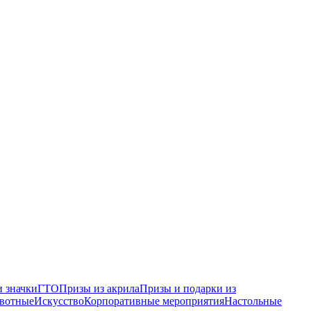
 значки
ГТО
Призы из акрила
Призы и подарки из
вотные
Искусство
Корпоративные мероприятия
Настольные