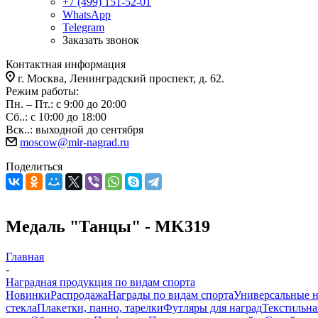
+7 (499) 151-52-01
WhatsApp
Telegram
Заказать звонок
Контактная информация
г. Москва, Ленинградский проспект, д. 62.
Режим работы:
Пн. – Пт.: с 9:00 до 20:00
Сб..: с 10:00 до 18:00
Вск..: выходной до сентября
moscow@mir-nagrad.ru
Поделиться
Медаль "Танцы" - MK319
Главная
-
Наградная продукция по видам спорта
Новинки
Распродажа
Награды по видам спорта
Универсальные 
стекла
Плакетки, панно, тарелки
Футляры для наград
Текстильна