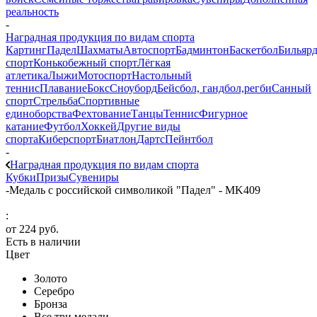
реальность
-
Наградная продукция по видам спорта
Картинг
Падел
Шахматы
Автоспорт
Бадминтон
Баскетбол
Бильяр
спорт
Конькобежный спорт
Лёгкая
атлетика
Лыжи
Мотоспорт
Настольный
теннис
Плавание
Бокс
Сноуборд
Бейсбол, гандбол,регби
Санный
спорт
Стрельба
Спортивные
единоборства
Фехтование
Танцы
Теннис
Фигурное
катание
Футбол
Хоккей
Другие виды
спорта
Киберспорт
Биатлон
Дартс
Пейнтбол
-
Наградная продукция по видам спорта
Кубки
Призы
Сувениры
-
Медаль с российской символикой "Падел" - MK409
:
от
224 руб.
Есть в наличии
Цвет
Золото
Серебро
Бронза
Все три медали