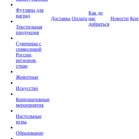
Футляры для
Как до
наград
Доставка
Оплата
нас
Новости
Кон
добраться
Текстильная
продукция
Сувениры с
символикой
России,
регионов,
стран
Животные
Искусство
Корпоративные
мероприятия
Настольные
игры
Образование