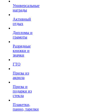
Универсальные
награды
Активный
отдых
Дипломы и
грамоты
Разрядные
книжки и
значки
ГТО
Призы из
акрила
Призы и
подарки из
стекла
Плакетки,
панно, тарелки