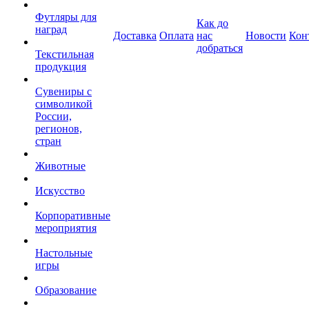
Футляры для
Как до
наград
Доставка
Оплата
нас
Новости
Кон
добраться
Текстильная
продукция
Сувениры с
символикой
России,
регионов,
стран
Животные
Искусство
Корпоративные
мероприятия
Настольные
игры
Образование