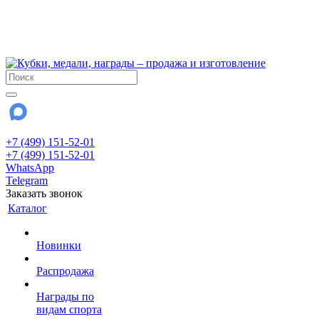
!!! Внимание !!!
6 и 7 августа - магазин работает до 18:00
15 августа - выходной
До сентября Воскресенье - выходной день.
+7 (499) 151-52-01
+7 (499) 151-52-01
WhatsApp
Telegram
Заказать звонок
Каталог
Новинки
Распродажа
Награды по
видам спорта