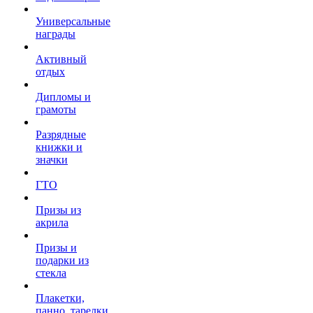
Универсальные
награды
Активный
отдых
Дипломы и
грамоты
Разрядные
книжки и
значки
ГТО
Призы из
акрила
Призы и
подарки из
стекла
Плакетки,
панно, тарелки