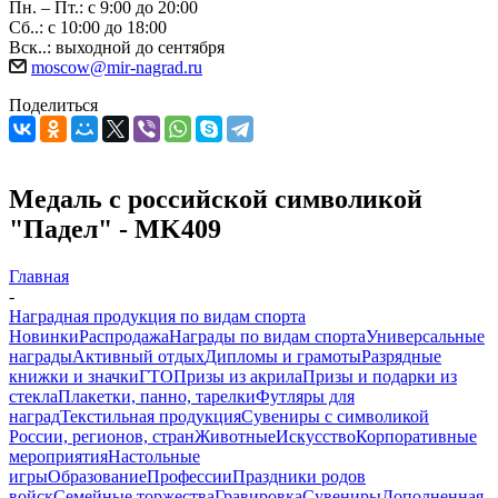
Пн. – Пт.: с 9:00 до 20:00
Сб..: с 10:00 до 18:00
Вск..: выходной до сентября
moscow@mir-nagrad.ru
Поделиться
Медаль с российской символикой
"Падел" - MK409
Главная
-
Наградная продукция по видам спорта
Новинки
Распродажа
Награды по видам спорта
Универсальные
награды
Активный отдых
Дипломы и грамоты
Разрядные
книжки и значки
ГТО
Призы из акрила
Призы и подарки из
стекла
Плакетки, панно, тарелки
Футляры для
наград
Текстильная продукция
Сувениры с символикой
России, регионов, стран
Животные
Искусство
Корпоративные
мероприятия
Настольные
игры
Образование
Профессии
Праздники родов
войск
Семейные торжества
Гравировка
Сувениры
Дополненная