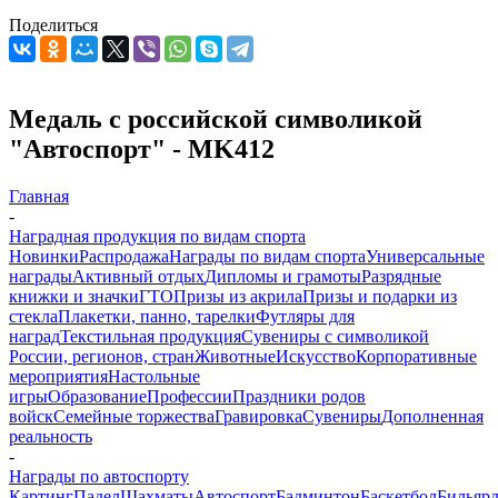
Поделиться
Медаль с российской символикой
"Автоспорт" - MK412
Главная
-
Наградная продукция по видам спорта
Новинки
Распродажа
Награды по видам спорта
Универсальные
награды
Активный отдых
Дипломы и грамоты
Разрядные
книжки и значки
ГТО
Призы из акрила
Призы и подарки из
стекла
Плакетки, панно, тарелки
Футляры для
наград
Текстильная продукция
Сувениры с символикой
России, регионов, стран
Животные
Искусство
Корпоративные
мероприятия
Настольные
игры
Образование
Профессии
Праздники родов
войск
Семейные торжества
Гравировка
Сувениры
Дополненная
реальность
-
Награды по автоспорту
Картинг
Падел
Шахматы
Автоспорт
Бадминтон
Баскетбол
Бильяр