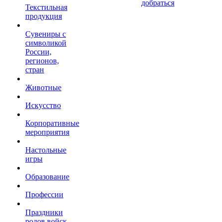
добраться
Текстильная
продукция
Сувениры с
символикой
России,
регионов,
стран
Животные
Искусство
Корпоративные
мероприятия
Настольные
игры
Образование
Профессии
Праздники
родов войск