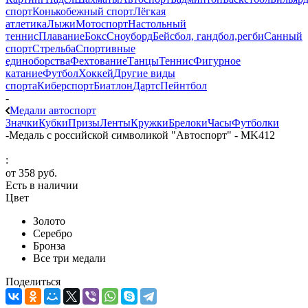
спорт
Конькобежный спорт
Лёгкая
атлетика
Лыжи
Мотоспорт
Настольный
теннис
Плавание
Бокс
Сноуборд
Бейсбол, гандбол,регби
Санный
спорт
Стрельба
Спортивные
единоборства
Фехтование
Танцы
Теннис
Фигурное
катание
Футбол
Хоккей
Другие виды
спорта
Киберспорт
Биатлон
Дартс
Пейнтбол
-
Медали автоспорт
Значки
Кубки
Призы
Ленты
Кружки
Брелоки
Часы
Футболки
-
Медаль с российской символикой "Автоспорт" - MK412
:
от
358 руб.
Есть в наличии
Цвет
Золото
Серебро
Бронза
Все три медали
Поделиться