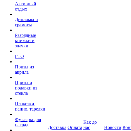
Активный
отдых
Дипломы и
грамоты
Разрядные
книжки и
значки
ГТО
Призы из
акрила
Призы и
подарки из
стекла
Плакетки,
панно, тарелки
Футляры для
Как до
наград
Доставка
Оплата
нас
Новости
Кон