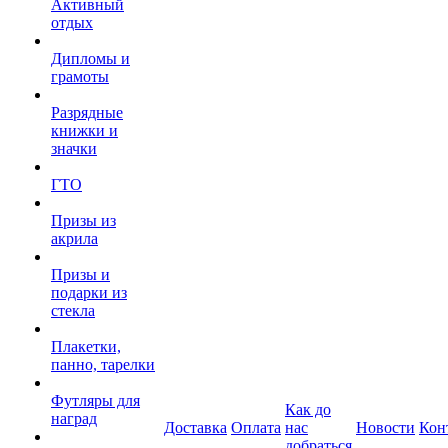
Активный
отдых
Дипломы и
грамоты
Разрядные
книжки и
значки
ГТО
Призы из
акрила
Призы и
подарки из
стекла
Плакетки,
панно, тарелки
Футляры для
Как до
наград
Доставка
Оплата
нас
Новости
Кон
добраться