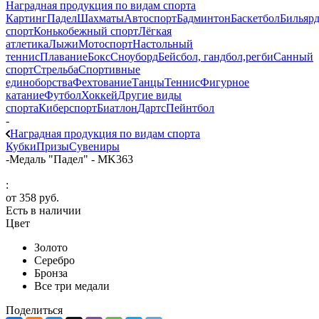
Наградная продукция по видам спорта
Картинг
Падел
Шахматы
Автоспорт
Бадминтон
Баскетбол
Бильяр
спорт
Конькобежный спорт
Лёгкая
атлетика
Лыжи
Мотоспорт
Настольный
теннис
Плавание
Бокс
Сноуборд
Бейсбол, гандбол,регби
Санный
спорт
Стрельба
Спортивные
единоборства
Фехтование
Танцы
Теннис
Фигурное
катание
Футбол
Хоккей
Другие виды
спорта
Киберспорт
Биатлон
Дартс
Пейнтбол
-
Наградная продукция по видам спорта
Кубки
Призы
Сувениры
-
Медаль "Падел" - MK363
:
от
358 руб.
Есть в наличии
Цвет
Золото
Серебро
Бронза
Все три медали
Поделиться