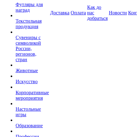
Футляры для
Как до
наград
Доставка
Оплата
нас
Новости
Кон
добраться
Текстильная
продукция
Сувениры с
символикой
России,
регионов,
стран
Животные
Искусство
Корпоративные
мероприятия
Настольные
игры
Образование
Профессии