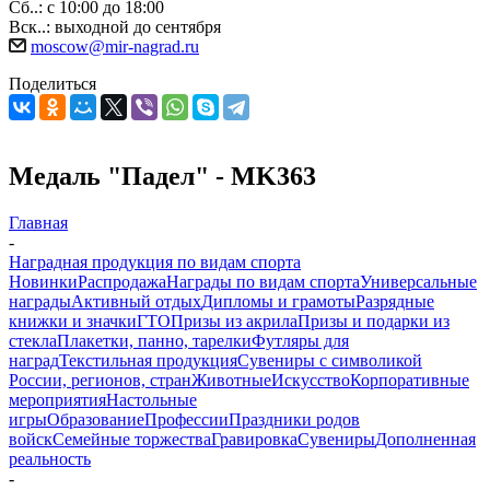
Сб..: с 10:00 до 18:00
Вск..: выходной до сентября
moscow@mir-nagrad.ru
Поделиться
Медаль "Падел" - MK363
Главная
-
Наградная продукция по видам спорта
Новинки
Распродажа
Награды по видам спорта
Универсальные
награды
Активный отдых
Дипломы и грамоты
Разрядные
книжки и значки
ГТО
Призы из акрила
Призы и подарки из
стекла
Плакетки, панно, тарелки
Футляры для
наград
Текстильная продукция
Сувениры с символикой
России, регионов, стран
Животные
Искусство
Корпоративные
мероприятия
Настольные
игры
Образование
Профессии
Праздники родов
войск
Семейные торжества
Гравировка
Сувениры
Дополненная
реальность
-