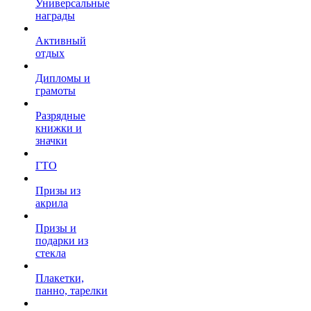
Универсальные
награды
Активный
отдых
Дипломы и
грамоты
Разрядные
книжки и
значки
ГТО
Призы из
акрила
Призы и
подарки из
стекла
Плакетки,
панно, тарелки