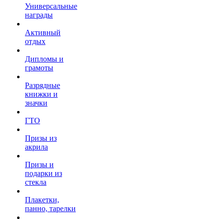
Универсальные
награды
Активный
отдых
Дипломы и
грамоты
Разрядные
книжки и
значки
ГТО
Призы из
акрила
Призы и
подарки из
стекла
Плакетки,
панно, тарелки