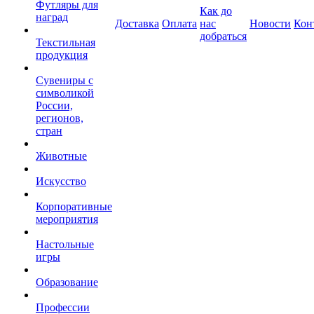
Футляры для
Как до
наград
Доставка
Оплата
нас
Новости
Кон
добраться
Текстильная
продукция
Сувениры с
символикой
России,
регионов,
стран
Животные
Искусство
Корпоративные
мероприятия
Настольные
игры
Образование
Профессии