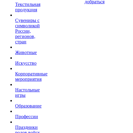
добраться
Текстильная
продукция
Сувениры с
символикой
России,
регионов,
стран
Животные
Искусство
Корпоративные
мероприятия
Настольные
игры
Образование
Профессии
Праздники
родов войск