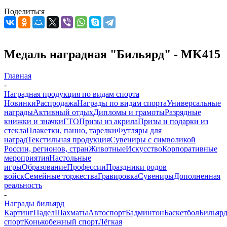
Поделиться
Медаль наградная "Бильярд" - MK415
Главная
-
Наградная продукция по видам спорта
Новинки
Распродажа
Награды по видам спорта
Универсальные
награды
Активный отдых
Дипломы и грамоты
Разрядные
книжки и значки
ГТО
Призы из акрила
Призы и подарки из
стекла
Плакетки, панно, тарелки
Футляры для
наград
Текстильная продукция
Сувениры с символикой
России, регионов, стран
Животные
Искусство
Корпоративные
мероприятия
Настольные
игры
Образование
Профессии
Праздники родов
войск
Семейные торжества
Гравировка
Сувениры
Дополненная
реальность
-
Награды бильярд
Картинг
Падел
Шахматы
Автоспорт
Бадминтон
Баскетбол
Бильяр
спорт
Конькобежный спорт
Лёгкая