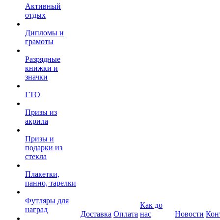
Активный
отдых
Дипломы и
грамоты
Разрядные
книжки и
значки
ГТО
Призы из
акрила
Призы и
подарки из
стекла
Плакетки,
панно, тарелки
Футляры для
Как до
наград
Доставка
Оплата
нас
Новости
Кон