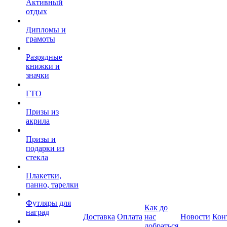
Активный
отдых
Дипломы и
грамоты
Разрядные
книжки и
значки
ГТО
Призы из
акрила
Призы и
подарки из
стекла
Плакетки,
панно, тарелки
Футляры для
Как до
наград
Доставка
Оплата
нас
Новости
Кон
добраться