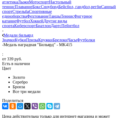
атлетика
Лыжи
Мотоспорт
Настольный
теннис
Плавание
Бокс
Сноуборд
Бейсбол, гандбол,регби
Санный
спорт
Стрельба
Спортивные
единоборства
Фехтование
Танцы
Теннис
Фигурное
катание
Футбол
Хоккей
Другие виды
спорта
Киберспорт
Биатлон
Дартс
Пейнтбол
-
Медали бильярд
Значки
Кубки
Призы
Кружки
Брелоки
Часы
Футболки
-
Медаль наградная "Бильярд" - MK415
:
от
339 руб.
Есть в наличии
Цвет
Золото
Серебро
Бронза
Все три медали
Поделиться
Цена действительна только для интернет-магазина и может