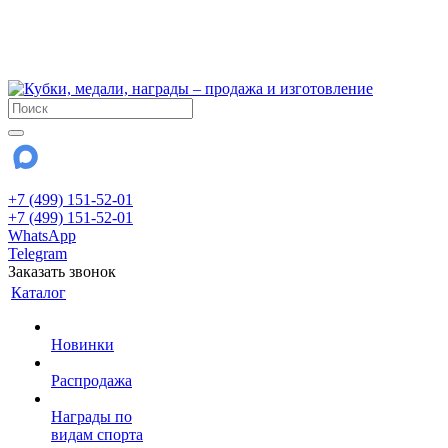
!!! Внимание !!!
6 и 7 августа - магазин работает до 18:00
15 августа - выходной
До сентября Воскресенье - выходной день.
+7 (499) 151-52-01
+7 (499) 151-52-01
WhatsApp
Telegram
Заказать звонок
Каталог
Новинки
Распродажа
Награды по
видам спорта