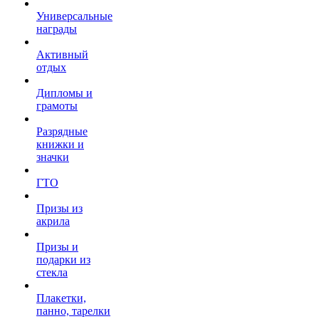
Универсальные
награды
Активный
отдых
Дипломы и
грамоты
Разрядные
книжки и
значки
ГТО
Призы из
акрила
Призы и
подарки из
стекла
Плакетки,
панно, тарелки