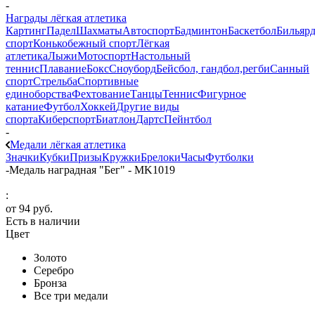
-
Награды лёгкая атлетика
Картинг
Падел
Шахматы
Автоспорт
Бадминтон
Баскетбол
Бильяр
спорт
Конькобежный спорт
Лёгкая
атлетика
Лыжи
Мотоспорт
Настольный
теннис
Плавание
Бокс
Сноуборд
Бейсбол, гандбол,регби
Санный
спорт
Стрельба
Спортивные
единоборства
Фехтование
Танцы
Теннис
Фигурное
катание
Футбол
Хоккей
Другие виды
спорта
Киберспорт
Биатлон
Дартс
Пейнтбол
-
Медали лёгкая атлетика
Значки
Кубки
Призы
Кружки
Брелоки
Часы
Футболки
-
Медаль наградная "Бег" - MK1019
:
от
94 руб.
Есть в наличии
Цвет
Золото
Серебро
Бронза
Все три медали