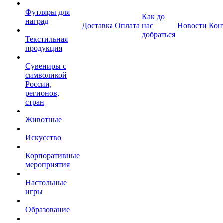
Футляры для
Как до
наград
Доставка
Оплата
нас
Новости
Кон
добраться
Текстильная
продукция
Сувениры с
символикой
России,
регионов,
стран
Животные
Искусство
Корпоративные
мероприятия
Настольные
игры
Образование