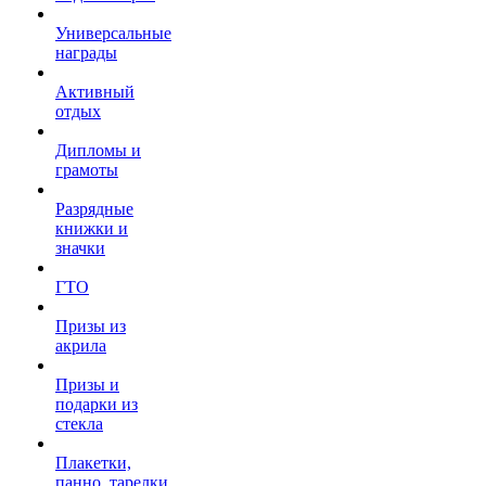
Универсальные
награды
Активный
отдых
Дипломы и
грамоты
Разрядные
книжки и
значки
ГТО
Призы из
акрила
Призы и
подарки из
стекла
Плакетки,
панно, тарелки