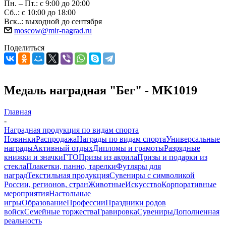
Пн. – Пт.: с 9:00 до 20:00
Сб..: с 10:00 до 18:00
Вск..: выходной до сентября
moscow@mir-nagrad.ru
Поделиться
Медаль наградная "Бег" - MK1019
Главная
-
Наградная продукция по видам спорта
Новинки
Распродажа
Награды по видам спорта
Универсальные
награды
Активный отдых
Дипломы и грамоты
Разрядные
книжки и значки
ГТО
Призы из акрила
Призы и подарки из
стекла
Плакетки, панно, тарелки
Футляры для
наград
Текстильная продукция
Сувениры с символикой
России, регионов, стран
Животные
Искусство
Корпоративные
мероприятия
Настольные
игры
Образование
Профессии
Праздники родов
войск
Семейные торжества
Гравировка
Сувениры
Дополненная
реальность