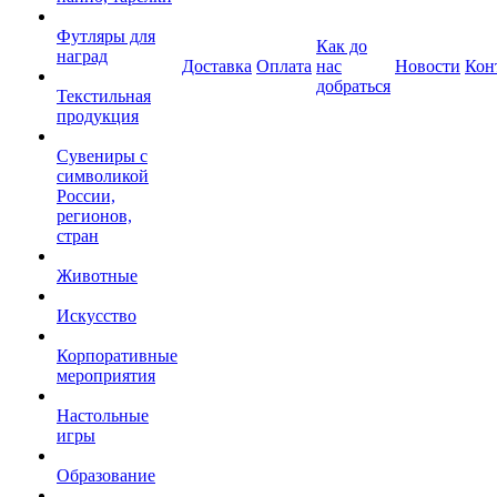
Футляры для
Как до
наград
Доставка
Оплата
нас
Новости
Кон
добраться
Текстильная
продукция
Сувениры с
символикой
России,
регионов,
стран
Животные
Искусство
Корпоративные
мероприятия
Настольные
игры
Образование