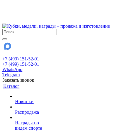
!!! Внимание !!!
6 и 7 августа - магазин работает до 18:00
15 августа - выходной
До сентября Воскресенье - выходной день.
+7 (499) 151-52-01
+7 (499) 151-52-01
WhatsApp
Telegram
Заказать звонок
Каталог
Новинки
Распродажа
Награды по
видам спорта