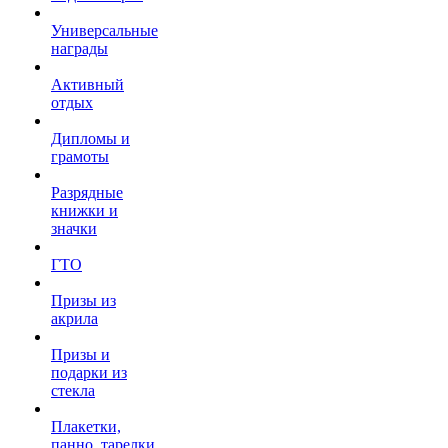
Универсальные
награды
Активный
отдых
Дипломы и
грамоты
Разрядные
книжки и
значки
ГТО
Призы из
акрила
Призы и
подарки из
стекла
Плакетки,
панно, тарелки