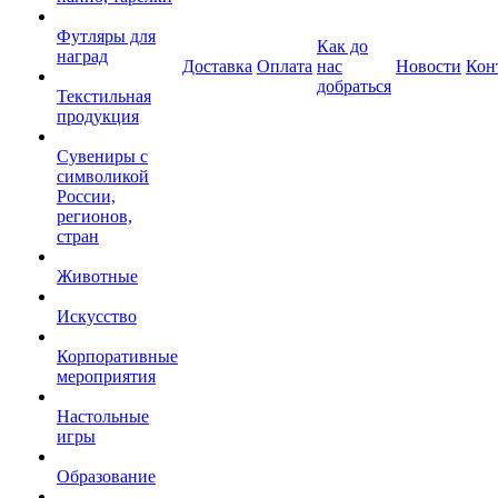
Футляры для
Как до
наград
Доставка
Оплата
нас
Новости
Кон
добраться
Текстильная
продукция
Сувениры с
символикой
России,
регионов,
стран
Животные
Искусство
Корпоративные
мероприятия
Настольные
игры
Образование