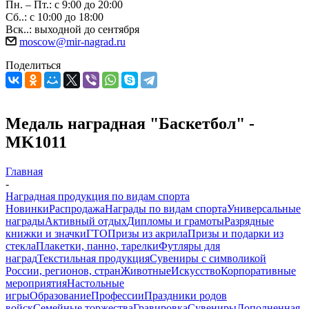
Пн. – Пт.: с 9:00 до 20:00
Сб..: с 10:00 до 18:00
Вск..: выходной до сентября
moscow@mir-nagrad.ru
Поделиться
Медаль наградная "Баскетбол" -
MK1011
Главная
-
Наградная продукция по видам спорта
Новинки
Распродажа
Награды по видам спорта
Универсальные
награды
Активный отдых
Дипломы и грамоты
Разрядные
книжки и значки
ГТО
Призы из акрила
Призы и подарки из
стекла
Плакетки, панно, тарелки
Футляры для
наград
Текстильная продукция
Сувениры с символикой
России, регионов, стран
Животные
Искусство
Корпоративные
мероприятия
Настольные
игры
Образование
Профессии
Праздники родов
войск
Семейные торжества
Гравировка
Сувениры
Дополненная