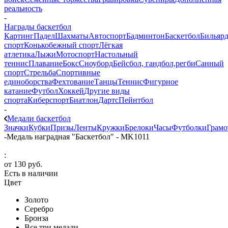
реальность
-
Награды баскетбол
Картинг
Падел
Шахматы
Автоспорт
Бадминтон
Баскетбол
Бильяр
спорт
Конькобежный спорт
Лёгкая
атлетика
Лыжи
Мотоспорт
Настольный
теннис
Плавание
Бокс
Сноуборд
Бейсбол, гандбол,регби
Санный
спорт
Стрельба
Спортивные
единоборства
Фехтование
Танцы
Теннис
Фигурное
катание
Футбол
Хоккей
Другие виды
спорта
Киберспорт
Биатлон
Дартс
Пейнтбол
-
Медали баскетбол
Значки
Кубки
Призы
Ленты
Кружки
Брелоки
Часы
Футболки
Грам
-
Медаль наградная "Баскетбол" - MK1011
:
от
130 руб.
Есть в наличии
Цвет
Золото
Серебро
Бронза
Все три медали