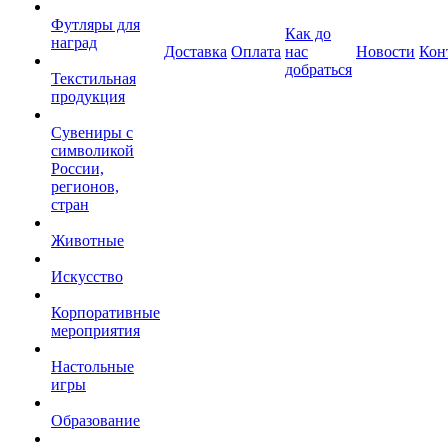
Футляры для
Как до
наград
Доставка
Оплата
нас
Новости
Кон
добраться
Текстильная
продукция
Сувениры с
символикой
России,
регионов,
стран
Животные
Искусство
Корпоративные
мероприятия
Настольные
игры
Образование