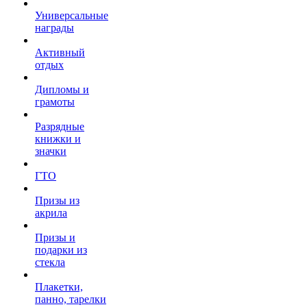
Универсальные
награды
Активный
отдых
Дипломы и
грамоты
Разрядные
книжки и
значки
ГТО
Призы из
акрила
Призы и
подарки из
стекла
Плакетки,
панно, тарелки