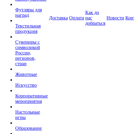
Футляры для
Как до
наград
Доставка
Оплата
нас
Новости
Кон
добраться
Текстильная
продукция
Сувениры с
символикой
России,
регионов,
стран
Животные
Искусство
Корпоративные
мероприятия
Настольные
игры
Образование