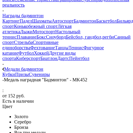
реальность
-
Награды бадминтон
Картинг
Падел
Шахматы
Автоспорт
Бадминтон
Баскетбол
Бильяр
спорт
Конькобежный спорт
Лёгкая
атлетика
Лыжи
Мотоспорт
Настольный
теннис
Плавание
Бокс
Сноуборд
Бейсбол, гандбол,регби
Санный
спорт
Стрельба
Спортивные
единоборства
Фехтование
Танцы
Теннис
Фигурное
катание
Футбол
Хоккей
Другие виды
спорта
Киберспорт
Биатлон
Дартс
Пейнтбол
-
Медали бадминтон
Кубки
Призы
Сувениры
-
Медаль наградная "Бадминтон" - MK452
:
от
152 руб.
Есть в наличии
Цвет
Золото
Серебро
Бронза
Все три медали