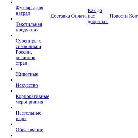
Футляры для
Как до
наград
Доставка
Оплата
нас
Новости
Кон
добраться
Текстильная
продукция
Сувениры с
символикой
России,
регионов,
стран
Животные
Искусство
Корпоративные
мероприятия
Настольные
игры
Образование