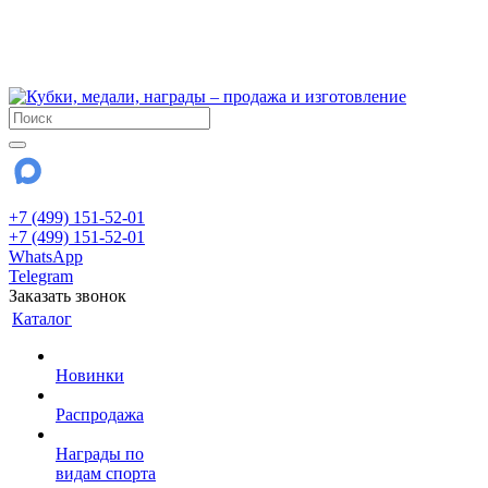
!!! Внимание !!!
6 и 7 августа - магазин работает до 18:00
15 августа - выходной
До сентября Воскресенье - выходной день.
+7 (499) 151-52-01
+7 (499) 151-52-01
WhatsApp
Telegram
Заказать звонок
Каталог
Новинки
Распродажа
Награды по
видам спорта