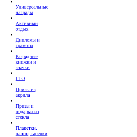
Универсальные
награды
Активный
отдых
Дипломы и
грамоты
Разрядные
книжки и
значки
ГТО
Призы из
акрила
Призы и
подарки из
стекла
Плакетки,
панно, тарелки