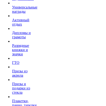
Универсальные
награды
Активный
отдых
Дипломы и
грамоты
Разрядные
книжки и
значки
ГТО
Призы из
акрила
Призы и
подарки из
стекла
Плакетки,
панно, тарелки