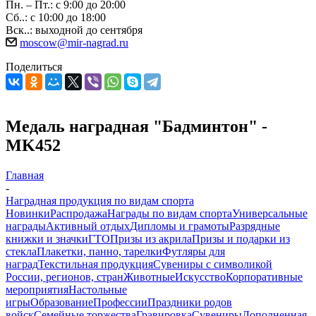
Пн. – Пт.: с 9:00 до 20:00
Сб..: с 10:00 до 18:00
Вск..: выходной до сентября
moscow@mir-nagrad.ru
Поделиться
Медаль наградная "Бадминтон" -
MK452
Главная
-
Наградная продукция по видам спорта
Новинки
Распродажа
Награды по видам спорта
Универсальные
награды
Активный отдых
Дипломы и грамоты
Разрядные
книжки и значки
ГТО
Призы из акрила
Призы и подарки из
стекла
Плакетки, панно, тарелки
Футляры для
наград
Текстильная продукция
Сувениры с символикой
России, регионов, стран
Животные
Искусство
Корпоративные
мероприятия
Настольные
игры
Образование
Профессии
Праздники родов
войск
Семейные торжества
Гравировка
Сувениры
Дополненная