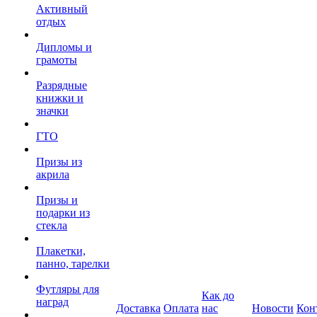
Активный
отдых
Дипломы и
грамоты
Разрядные
книжки и
значки
ГТО
Призы из
акрила
Призы и
подарки из
стекла
Плакетки,
панно, тарелки
Футляры для
Как до
наград
Доставка
Оплата
нас
Новости
Кон