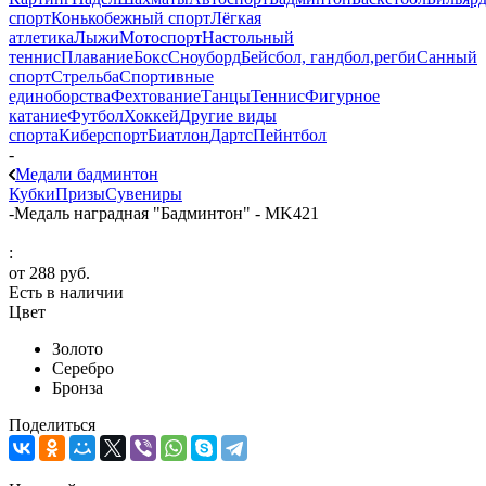
спорт
Конькобежный спорт
Лёгкая
атлетика
Лыжи
Мотоспорт
Настольный
теннис
Плавание
Бокс
Сноуборд
Бейсбол, гандбол,регби
Санный
спорт
Стрельба
Спортивные
единоборства
Фехтование
Танцы
Теннис
Фигурное
катание
Футбол
Хоккей
Другие виды
спорта
Киберспорт
Биатлон
Дартс
Пейнтбол
-
Медали бадминтон
Кубки
Призы
Сувениры
-
Медаль наградная "Бадминтон" - MK421
:
от
288 руб.
Есть в наличии
Цвет
Золото
Серебро
Бронза
Поделиться