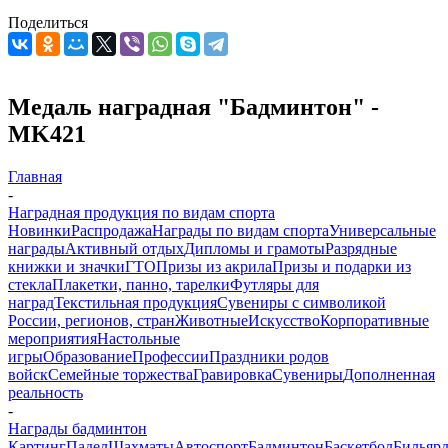
Поделиться
Медаль наградная "Бадминтон" -
MK421
Главная
-
Наградная продукция по видам спорта
Новинки
Распродажа
Награды по видам спорта
Универсальные
награды
Активный отдых
Дипломы и грамоты
Разрядные
книжки и значки
ГТО
Призы из акрила
Призы и подарки из
стекла
Плакетки, панно, тарелки
Футляры для
наград
Текстильная продукция
Сувениры с символикой
России, регионов, стран
Животные
Искусство
Корпоративные
мероприятия
Настольные
игры
Образование
Профессии
Праздники родов
войск
Семейные торжества
Гравировка
Сувениры
Дополненная
реальность
-
Награды бадминтон
Картинг
Падел
Шахматы
Автоспорт
Бадминтон
Баскетбол
Бильяр