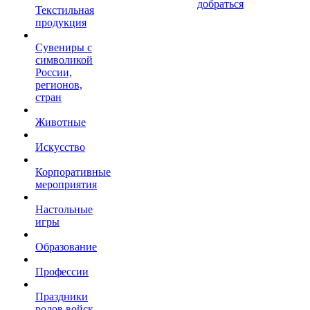
добраться
Текстильная
продукция
Сувениры с
символикой
России,
регионов,
стран
Животные
Искусство
Корпоративные
мероприятия
Настольные
игры
Образование
Профессии
Праздники
родов войск