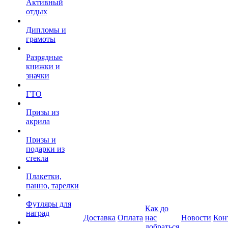
Активный
отдых
Дипломы и
грамоты
Разрядные
книжки и
значки
ГТО
Призы из
акрила
Призы и
подарки из
стекла
Плакетки,
панно, тарелки
Футляры для
Как до
наград
Доставка
Оплата
нас
Новости
Кон
добраться