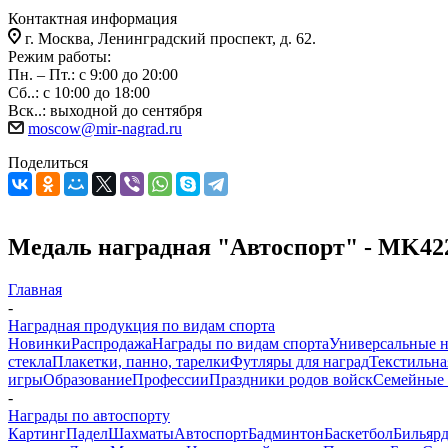
Контактная информация
г. Москва, Ленинградский проспект, д. 62.
Режим работы:
Пн. – Пт.: с 9:00 до 20:00
Сб..: с 10:00 до 18:00
Вск..: выходной до сентября
moscow@mir-nagrad.ru
Поделиться
Медаль наградная "Автоспорт" - MK42
Главная
-
Наградная продукция по видам спорта
Новинки
Распродажа
Награды по видам спорта
Универсальные 
стекла
Плакетки, панно, тарелки
Футляры для наград
Текстильна
игры
Образование
Профессии
Праздники родов войск
Семейные 
-
Награды по автоспорту
Картинг
Падел
Шахматы
Автоспорт
Бадминтон
Баскетбол
Бильяр