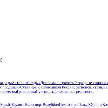
2
награды
Активный отдых
Дипломы и грамоты
Разрядные книжки и
я продукция
Сувениры с символикой России, регионов, стран
Жи
торжества
Гравировка
Сувениры
Дополненная реальность
д
Борьба
Боулинг
Велоспорт
Волейбол
Гимнастика
Гольф
Кёрлинг
Ко