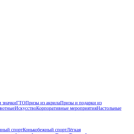
 значки
ГТО
Призы из акрила
Призы и подарки из
вотные
Искусство
Корпоративные мероприятия
Настольные
нный спорт
Конькобежный спорт
Лёгкая