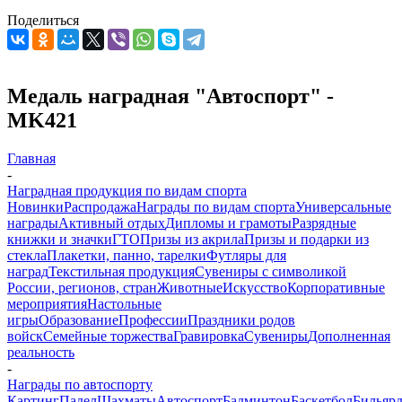
Поделиться
Медаль наградная "Автоспорт" -
MK421
Главная
-
Наградная продукция по видам спорта
Новинки
Распродажа
Награды по видам спорта
Универсальные
награды
Активный отдых
Дипломы и грамоты
Разрядные
книжки и значки
ГТО
Призы из акрила
Призы и подарки из
стекла
Плакетки, панно, тарелки
Футляры для
наград
Текстильная продукция
Сувениры с символикой
России, регионов, стран
Животные
Искусство
Корпоративные
мероприятия
Настольные
игры
Образование
Профессии
Праздники родов
войск
Семейные торжества
Гравировка
Сувениры
Дополненная
реальность
-
Награды по автоспорту
Картинг
Падел
Шахматы
Автоспорт
Бадминтон
Баскетбол
Бильяр