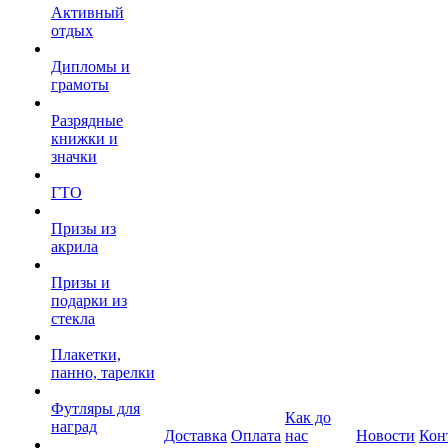
Активный
отдых
Дипломы и
грамоты
Разрядные
книжки и
значки
ГТО
Призы из
акрила
Призы и
подарки из
стекла
Плакетки,
панно, тарелки
Футляры для
Как до
наград
Доставка
Оплата
нас
Новости
Кон