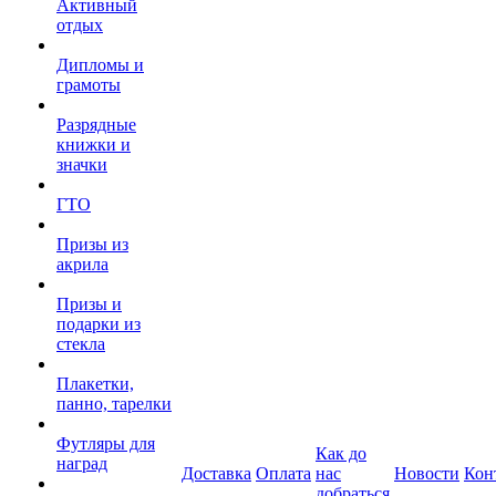
Активный
отдых
Дипломы и
грамоты
Разрядные
книжки и
значки
ГТО
Призы из
акрила
Призы и
подарки из
стекла
Плакетки,
панно, тарелки
Футляры для
Как до
наград
Доставка
Оплата
нас
Новости
Кон
добраться