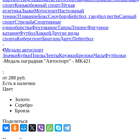
спорт
Конькобежный спорт
Лёгкая
атлетика
Лыжи
Мотоспорт
Настольный
теннис
Плавание
Бокс
Сноуборд
Бейсбол, гандбол,регби
Санный
спорт
Стрельба
Спортивные
единоборства
Фехтование
Танцы
Теннис
Фигурное
катание
Футбол
Хоккей
Другие виды
спорта
Киберспорт
Биатлон
Дартс
Пейнтбол
-
Медали автоспорт
Значки
Кубки
Призы
Ленты
Кружки
Брелоки
Часы
Футболки
-
Медаль наградная "Автоспорт" - MK421
:
от
288 руб.
Есть в наличии
Цвет
Золото
Серебро
Бронза
Поделиться