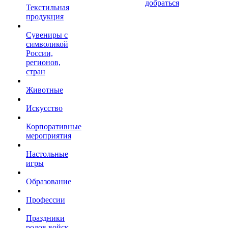
добраться
Текстильная
продукция
Сувениры с
символикой
России,
регионов,
стран
Животные
Искусство
Корпоративные
мероприятия
Настольные
игры
Образование
Профессии
Праздники
родов войск