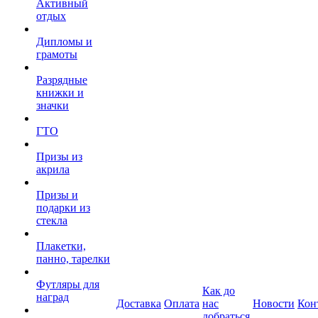
Активный
отдых
Дипломы и
грамоты
Разрядные
книжки и
значки
ГТО
Призы из
акрила
Призы и
подарки из
стекла
Плакетки,
панно, тарелки
Футляры для
Как до
наград
Доставка
Оплата
нас
Новости
Кон
добраться