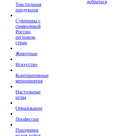
добраться
Текстильная
продукция
Сувениры с
символикой
России,
регионов,
стран
Животные
Искусство
Корпоративные
мероприятия
Настольные
игры
Образование
Профессии
Праздники
родов войск