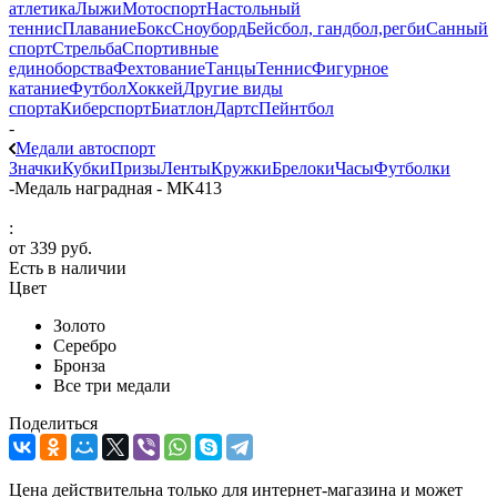
атлетика
Лыжи
Мотоспорт
Настольный
теннис
Плавание
Бокс
Сноуборд
Бейсбол, гандбол,регби
Санный
спорт
Стрельба
Спортивные
единоборства
Фехтование
Танцы
Теннис
Фигурное
катание
Футбол
Хоккей
Другие виды
спорта
Киберспорт
Биатлон
Дартс
Пейнтбол
-
Медали автоспорт
Значки
Кубки
Призы
Ленты
Кружки
Брелоки
Часы
Футболки
-
Медаль наградная - MK413
:
от
339 руб.
Есть в наличии
Цвет
Золото
Серебро
Бронза
Все три медали
Поделиться
Цена действительна только для интернет-магазина и может