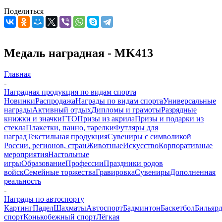
Поделиться
Медаль наградная - MK413
Главная
-
Наградная продукция по видам спорта
Новинки
Распродажа
Награды по видам спорта
Универсальные
награды
Активный отдых
Дипломы и грамоты
Разрядные
книжки и значки
ГТО
Призы из акрила
Призы и подарки из
стекла
Плакетки, панно, тарелки
Футляры для
наград
Текстильная продукция
Сувениры с символикой
России, регионов, стран
Животные
Искусство
Корпоративные
мероприятия
Настольные
игры
Образование
Профессии
Праздники родов
войск
Семейные торжества
Гравировка
Сувениры
Дополненная
реальность
-
Награды по автоспорту
Картинг
Падел
Шахматы
Автоспорт
Бадминтон
Баскетбол
Бильяр
спорт
Конькобежный спорт
Лёгкая