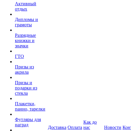
Активный
отдых
Дипломы и
грамоты
Разрядные
книжки и
значки
ГТО
Призы из
акрила
Призы и
подарки из
стекла
Плакетки,
панно, тарелки
Футляры для
Как до
наград
Доставка
Оплата
нас
Новости
Кон