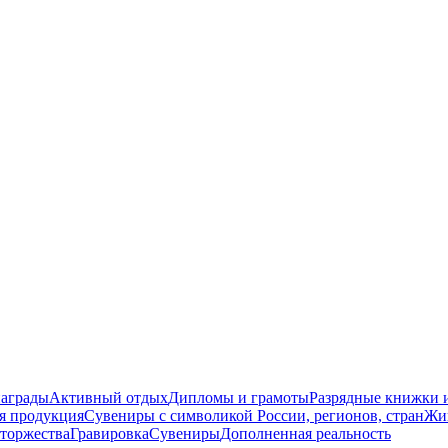
награды
Активный отдых
Дипломы и грамоты
Разрядные книжки и
я продукция
Сувениры с символикой России, регионов, стран
Жи
торжества
Гравировка
Сувениры
Дополненная реальность