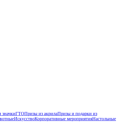
 значки
ГТО
Призы из акрила
Призы и подарки из
вотные
Искусство
Корпоративные мероприятия
Настольные