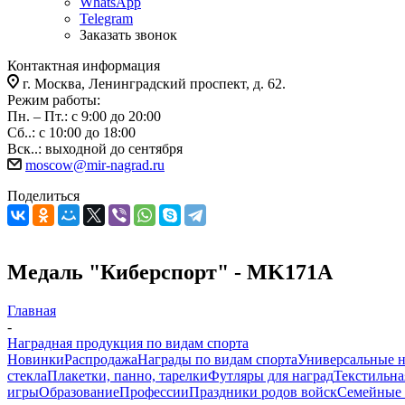
WhatsApp
Telegram
Заказать звонок
Контактная информация
г. Москва, Ленинградский проспект, д. 62.
Режим работы:
Пн. – Пт.: с 9:00 до 20:00
Сб..: с 10:00 до 18:00
Вск..: выходной до сентября
moscow@mir-nagrad.ru
Поделиться
Медаль "Киберспорт" - MK171A
Главная
-
Наградная продукция по видам спорта
Новинки
Распродажа
Награды по видам спорта
Универсальные 
стекла
Плакетки, панно, тарелки
Футляры для наград
Текстильна
игры
Образование
Профессии
Праздники родов войск
Семейные 