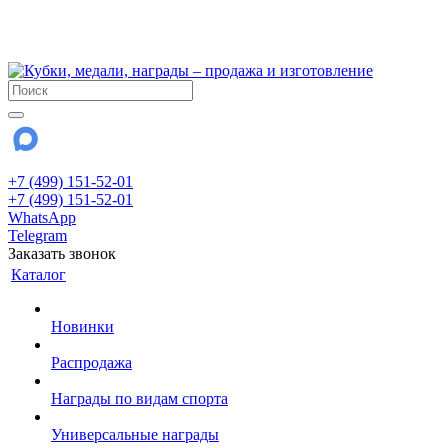
!!! Внимание !!!
28 июля и 3 августа - магазин работает до 18:00
До сентября Воскресенье - выходной день.
+7 (499) 151-52-01
+7 (499) 151-52-01
WhatsApp
Telegram
Заказать звонок
Каталог
Новинки
Распродажа
Награды по видам спорта
Универсальные награды