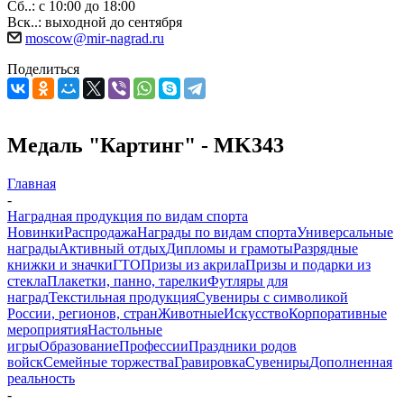
Сб..: с 10:00 до 18:00
Вск..: выходной до сентября
moscow@mir-nagrad.ru
Поделиться
Медаль "Картинг" - MK343
Главная
-
Наградная продукция по видам спорта
Новинки
Распродажа
Награды по видам спорта
Универсальные
награды
Активный отдых
Дипломы и грамоты
Разрядные
книжки и значки
ГТО
Призы из акрила
Призы и подарки из
стекла
Плакетки, панно, тарелки
Футляры для
наград
Текстильная продукция
Сувениры с символикой
России, регионов, стран
Животные
Искусство
Корпоративные
мероприятия
Настольные
игры
Образование
Профессии
Праздники родов
войск
Семейные торжества
Гравировка
Сувениры
Дополненная
реальность
-