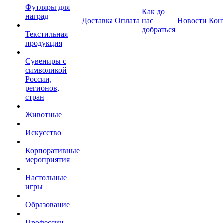
Футляры для
Как до
наград
Доставка
Оплата
нас
Новости
Кон
добраться
Текстильная
продукция
Сувениры с
символикой
России,
регионов,
стран
Животные
Искусство
Корпоративные
мероприятия
Настольные
игры
Образование
Профессии