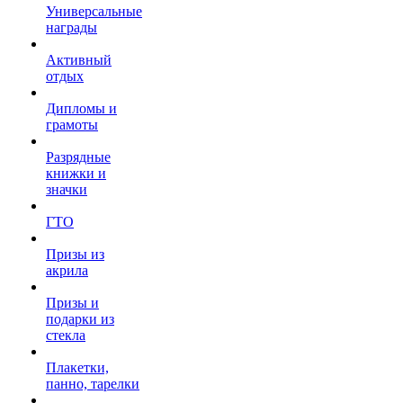
Универсальные
награды
Активный
отдых
Дипломы и
грамоты
Разрядные
книжки и
значки
ГТО
Призы из
акрила
Призы и
подарки из
стекла
Плакетки,
панно, тарелки