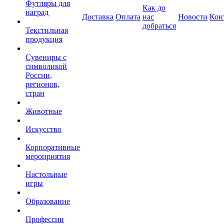
Футляры для
Как до
наград
Доставка
Оплата
нас
Новости
Кон
добраться
Текстильная
продукция
Сувениры с
символикой
России,
регионов,
стран
Животные
Искусство
Корпоративные
мероприятия
Настольные
игры
Образование
Профессии