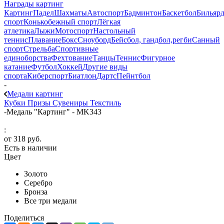
Награды картинг
Картинг
Падел
Шахматы
Автоспорт
Бадминтон
Баскетбол
Бильяр
спорт
Конькобежный спорт
Лёгкая
атлетика
Лыжи
Мотоспорт
Настольный
теннис
Плавание
Бокс
Сноуборд
Бейсбол, гандбол,регби
Санный
спорт
Стрельба
Спортивные
единоборства
Фехтование
Танцы
Теннис
Фигурное
катание
Футбол
Хоккей
Другие виды
спорта
Киберспорт
Биатлон
Дартс
Пейнтбол
-
Медали картинг
Кубки
Призы
Сувениры
Текстиль
-
Медаль "Картинг" - MK343
:
от
318 руб.
Есть в наличии
Цвет
Золото
Серебро
Бронза
Все три медали
Поделиться