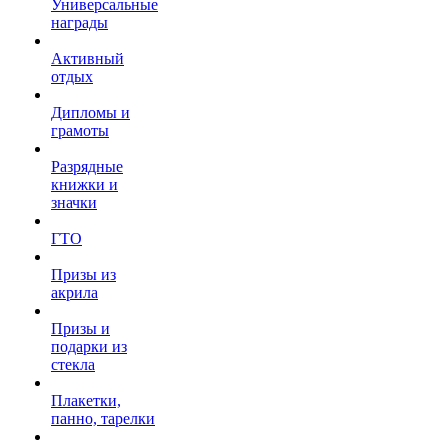
Универсальные
награды
Активный
отдых
Дипломы и
грамоты
Разрядные
книжки и
значки
ГТО
Призы из
акрила
Призы и
подарки из
стекла
Плакетки,
панно, тарелки