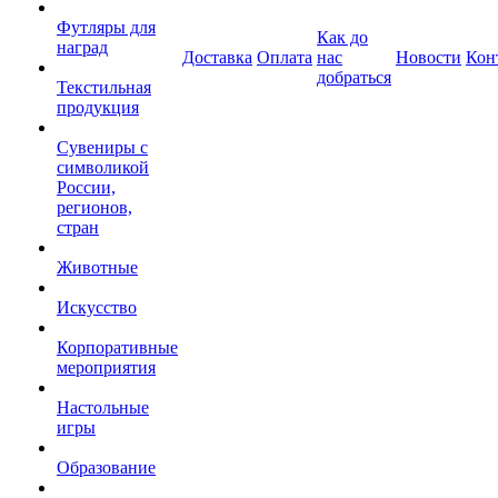
Футляры для
Как до
наград
Доставка
Оплата
нас
Новости
Кон
добраться
Текстильная
продукция
Сувениры с
символикой
России,
регионов,
стран
Животные
Искусство
Корпоративные
мероприятия
Настольные
игры
Образование