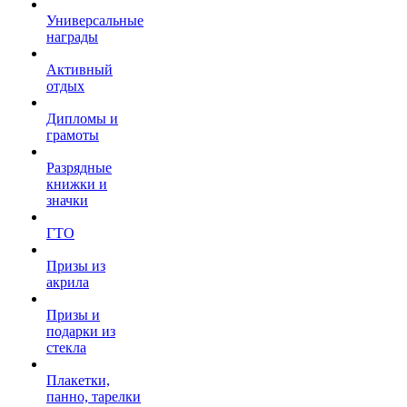
Универсальные
награды
Активный
отдых
Дипломы и
грамоты
Разрядные
книжки и
значки
ГТО
Призы из
акрила
Призы и
подарки из
стекла
Плакетки,
панно, тарелки