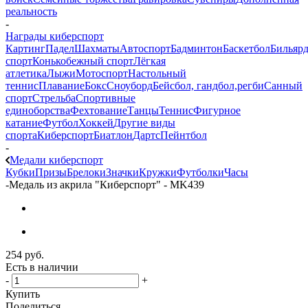
реальность
-
Награды киберспорт
Картинг
Падел
Шахматы
Автоспорт
Бадминтон
Баскетбол
Бильяр
спорт
Конькобежный спорт
Лёгкая
атлетика
Лыжи
Мотоспорт
Настольный
теннис
Плавание
Бокс
Сноуборд
Бейсбол, гандбол,регби
Санный
спорт
Стрельба
Спортивные
единоборства
Фехтование
Танцы
Теннис
Фигурное
катание
Футбол
Хоккей
Другие виды
спорта
Киберспорт
Биатлон
Дартс
Пейнтбол
-
Медали киберспорт
Кубки
Призы
Брелоки
Значки
Кружки
Футболки
Часы
-
Медаль из акрила "Киберспорт" - MK439
254
руб.
Есть в наличии
-
+
Купить
Поделиться