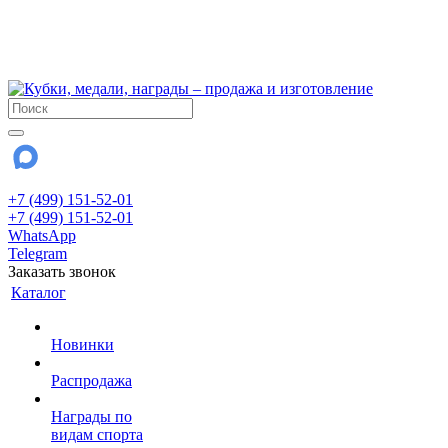
!!! Внимание !!!
6 и 7 августа - магазин работает до 18:00
15 августа - выходной
До сентября Воскресенье - выходной день.
+7 (499) 151-52-01
+7 (499) 151-52-01
WhatsApp
Telegram
Заказать звонок
Каталог
Новинки
Распродажа
Награды по
видам спорта