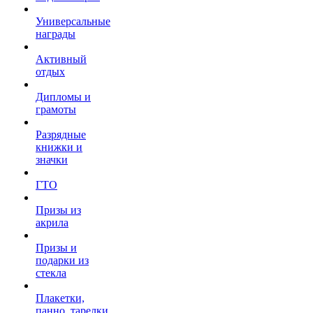
Универсальные
награды
Активный
отдых
Дипломы и
грамоты
Разрядные
книжки и
значки
ГТО
Призы из
акрила
Призы и
подарки из
стекла
Плакетки,
панно, тарелки