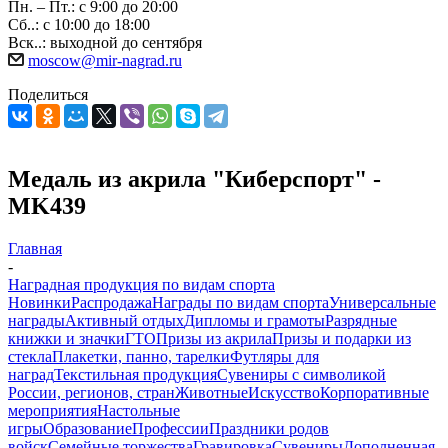
Пн. – Пт.: с 9:00 до 20:00
Сб..: с 10:00 до 18:00
Вск..: выходной до сентября
moscow@mir-nagrad.ru
Поделиться
Медаль из акрила "Киберспорт" -
MK439
Главная
-
Наградная продукция по видам спорта
Новинки
Распродажа
Награды по видам спорта
Универсальные
награды
Активный отдых
Дипломы и грамоты
Разрядные
книжки и значки
ГТО
Призы из акрила
Призы и подарки из
стекла
Плакетки, панно, тарелки
Футляры для
наград
Текстильная продукция
Сувениры с символикой
России, регионов, стран
Животные
Искусство
Корпоративные
мероприятия
Настольные
игры
Образование
Профессии
Праздники родов
войск
Семейные торжества
Гравировка
Сувениры
Дополненная