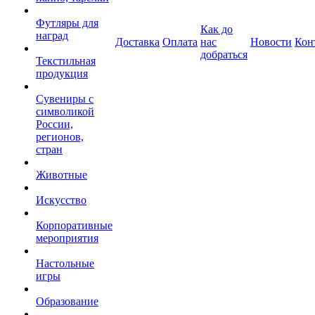
Футляры для
Как до
наград
Доставка
Оплата
нас
Новости
Кон
добраться
Текстильная
продукция
Сувениры с
символикой
России,
регионов,
стран
Животные
Искусство
Корпоративные
мероприятия
Настольные
игры
Образование