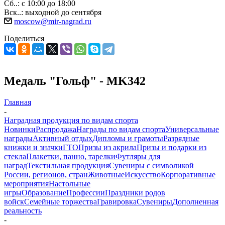
Сб..: с 10:00 до 18:00
Вск..: выходной до сентября
moscow@mir-nagrad.ru
Поделиться
Медаль "Гольф" - MK342
Главная
-
Наградная продукция по видам спорта
Новинки
Распродажа
Награды по видам спорта
Универсальные
награды
Активный отдых
Дипломы и грамоты
Разрядные
книжки и значки
ГТО
Призы из акрила
Призы и подарки из
стекла
Плакетки, панно, тарелки
Футляры для
наград
Текстильная продукция
Сувениры с символикой
России, регионов, стран
Животные
Искусство
Корпоративные
мероприятия
Настольные
игры
Образование
Профессии
Праздники родов
войск
Семейные торжества
Гравировка
Сувениры
Дополненная
реальность
-