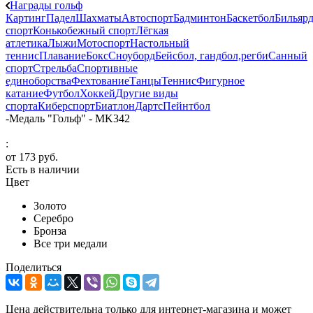
Награды гольф
Картинг
Падел
Шахматы
Автоспорт
Бадминтон
Баскетбол
Бильяр
спорт
Конькобежный спорт
Лёгкая
атлетика
Лыжи
Мотоспорт
Настольный
теннис
Плавание
Бокс
Сноуборд
Бейсбол, гандбол,регби
Санный
спорт
Стрельба
Спортивные
единоборства
Фехтование
Танцы
Теннис
Фигурное
катание
Футбол
Хоккей
Другие виды
спорта
Киберспорт
Биатлон
Дартс
Пейнтбол
-
Медаль "Гольф" - MK342
:
от
173 руб.
Есть в наличии
Цвет
Золото
Серебро
Бронза
Все три медали
Поделиться
Цена действительна только для интернет-магазина и может