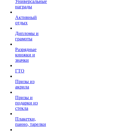
Универсальные
награды
Активный
отдых
Дипломы и
грамоты
Разрядные
книжки и
значки
ГТО
Призы из
акрила
Призы и
подарки из
стекла
Плакетки,
панно, тарелки