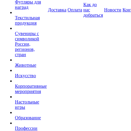
Футляры для
Как до
наград
Доставка
Оплата
нас
Новости
Кон
добраться
Текстильная
продукция
Сувениры с
символикой
России,
регионов,
стран
Животные
Искусство
Корпоративные
мероприятия
Настольные
игры
Образование
Профессии