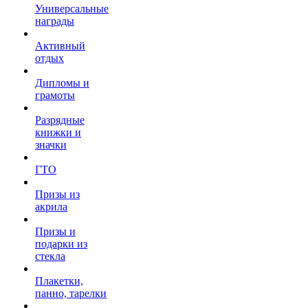
Универсальные
награды
Активный
отдых
Дипломы и
грамоты
Разрядные
книжки и
значки
ГТО
Призы из
акрила
Призы и
подарки из
стекла
Плакетки,
панно, тарелки