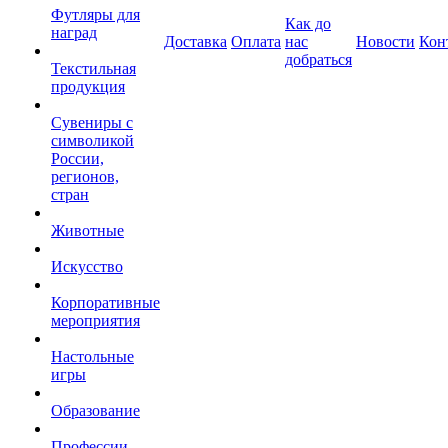
Футляры для
Как до
наград
Доставка
Оплата
нас
Новости
Кон
добраться
Текстильная
продукция
Сувениры с
символикой
России,
регионов,
стран
Животные
Искусство
Корпоративные
мероприятия
Настольные
игры
Образование
Профессии