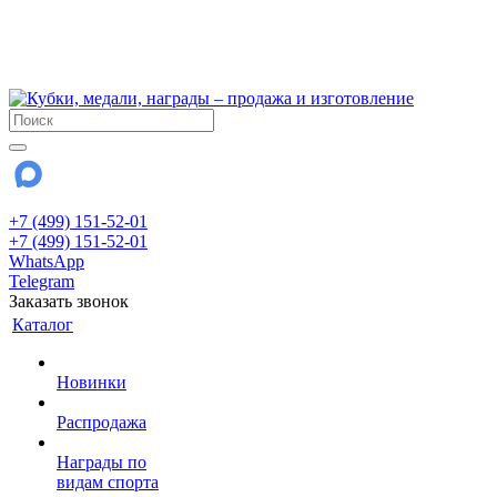
!!! Внимание !!!
6 и 7 августа - магазин работает до 18:00
15 августа - выходной
До сентября Воскресенье - выходной день.
+7 (499) 151-52-01
+7 (499) 151-52-01
WhatsApp
Telegram
Заказать звонок
Каталог
Новинки
Распродажа
Награды по
видам спорта