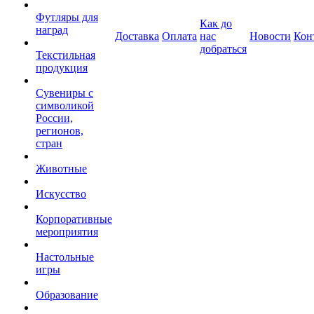
Футляры для
Как до
наград
Доставка
Оплата
нас
Новости
Кон
добраться
Текстильная
продукция
Сувениры с
символикой
России,
регионов,
стран
Животные
Искусство
Корпоративные
мероприятия
Настольные
игры
Образование