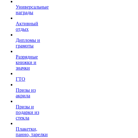
Универсальные
награды
Активный
отдых
Дипломы и
грамоты
Разрядные
книжки и
значки
ГТО
Призы из
акрила
Призы и
подарки из
стекла
Плакетки,
панно, тарелки