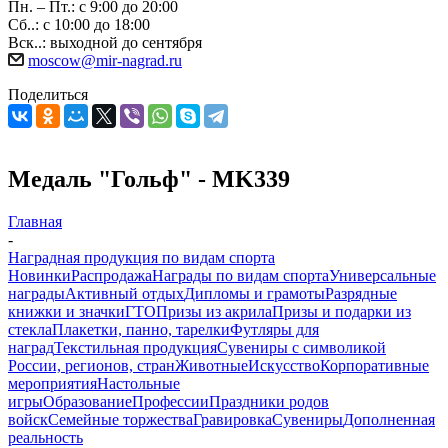
Пн. – Пт.: с 9:00 до 20:00
Сб..: с 10:00 до 18:00
Вск..: выходной до сентября
moscow@mir-nagrad.ru
Поделиться
Медаль "Гольф" - MK339
Главная
-
Наградная продукция по видам спорта
Новинки
Распродажа
Награды по видам спорта
Универсальные
награды
Активный отдых
Дипломы и грамоты
Разрядные
книжки и значки
ГТО
Призы из акрила
Призы и подарки из
стекла
Плакетки, панно, тарелки
Футляры для
наград
Текстильная продукция
Сувениры с символикой
России, регионов, стран
Животные
Искусство
Корпоративные
мероприятия
Настольные
игры
Образование
Профессии
Праздники родов
войск
Семейные торжества
Гравировка
Сувениры
Дополненная
реальность