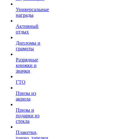
Универсальные
награды
Активный
отдых
Дипломы и
грамоты
Разрядные
книжки и
значки
ГТО
Призы из
акрила
Призы и
подарки из
стекла
Плакетки,
панно, тарелки