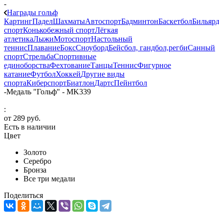
-
Награды гольф
Картинг
Падел
Шахматы
Автоспорт
Бадминтон
Баскетбол
Бильяр
спорт
Конькобежный спорт
Лёгкая
атлетика
Лыжи
Мотоспорт
Настольный
теннис
Плавание
Бокс
Сноуборд
Бейсбол, гандбол,регби
Санный
спорт
Стрельба
Спортивные
единоборства
Фехтование
Танцы
Теннис
Фигурное
катание
Футбол
Хоккей
Другие виды
спорта
Киберспорт
Биатлон
Дартс
Пейнтбол
-
Медаль "Гольф" - MK339
:
от
289 руб.
Есть в наличии
Цвет
Золото
Серебро
Бронза
Все три медали
Поделиться