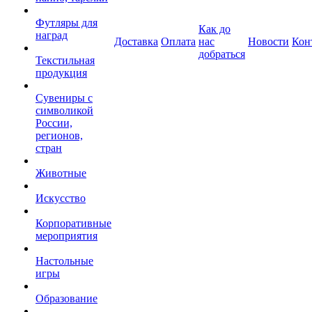
Футляры для
Как до
наград
Доставка
Оплата
нас
Новости
Кон
добраться
Текстильная
продукция
Сувениры с
символикой
России,
регионов,
стран
Животные
Искусство
Корпоративные
мероприятия
Настольные
игры
Образование